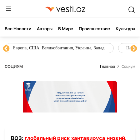
Все Новости
Aвторы
В Мире
Происшествие
Культура
Европа, США, Великобритания, Украина, Запад,
Цены н
СОЦИУМ
Главная
Социум
ВОЗ:
глобальный риск хантавируса низкий,