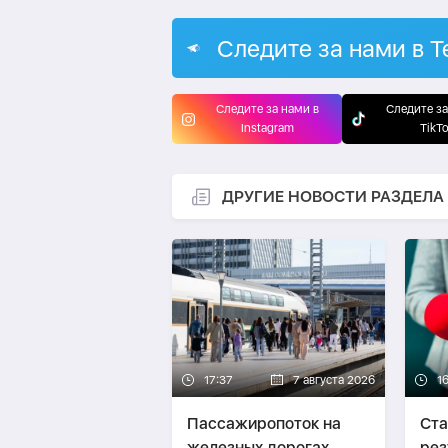
Следите за нами в T
Следите за нами в
Следите за
Instagram
TikT
ДРУГИЕ НОВОСТИ РАЗДЕЛА
17:37
7 августа 2026
1
Пассажиропоток на
Ста
железных дорогах
рез