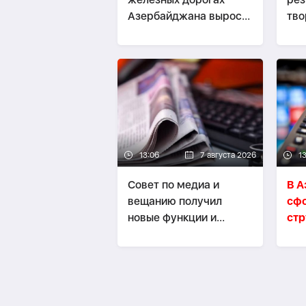
Азербайджана вырос
тво
на 17%
по 
13:06
7 августа 2026
1
Совет по медиа и
В 
вещанию получил
сф
новые функции и
стр
полномочия
мед