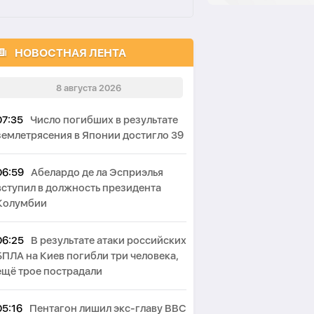
НОВОСТНАЯ ЛЕНТА
8 августа 2026
07:35
Число погибших в результате
землетрясения в Японии достигло 39
06:59
Абелардо де ла Эсприэлья
вступил в должность президента
Колумбии
06:25
В результате атаки российских
БПЛА на Киев погибли три человека,
ещё трое пострадали
05:16
Пентагон лишил экс-главу ВВС