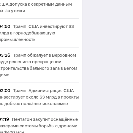
США допуска к секретным данным
из-за утечки
04:50
Трамп: США инвестируют $3
млрд в горнодобывающую
промышленность
03:26
Трамп обжалует в Верховном
суде решение о прекращении
строительства бального зала в Белом
доме
02:00
Трамп: Администрация США
инвестирует около $3 млрд в проекты
по добыче полезных ископаемых
01:19
Пентагон закупит оснащённые
лазерами системы борьбы с дронами
на $400 млн