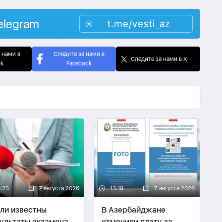
elegram
t.me/vesti_az
 нами в
Следите за нами в
Следите за нами в X
ok
Facebook
6:25
7 августа 2026
13:19
7 августа 2026
ли известны
В Азербайджане
ультаты экзамена
отменили плату за