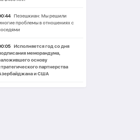
00:44
Пезешкиан: Мы решили
многие проблемы в отношениях с
соседями
00:05
Исполняется год со дня
подписания меморандума,
заложившего основу
стратегического партнерства
Азербайджана и США
22:58
США ввели санкции против
двух криптовалютных бирж,
предположительно оказывавших
финансовую помощь Ирану
22:19
Сенат США одобрил
ужесточение санкций против России