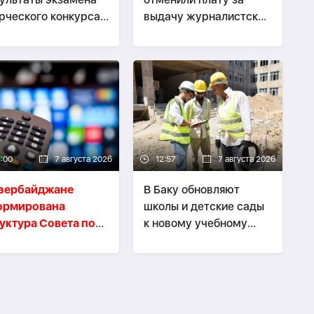
рческого конкурса
выдачу журналистских
журналистике
удостоверений
3:00
7 августа 2026
12:57
7 августа 2026
Азербайджане
В Баку обновляют
ормирована
школы и детские сады
уктура Совета по
к новому учебному
иа и вещанию
году-
ФОТО