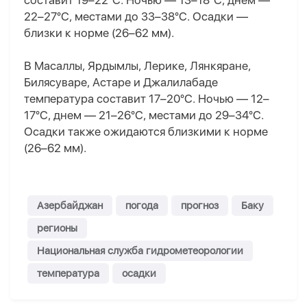
составит 19–22°C. Ночью — 13–18°C, днем —
22–27°C, местами до 33–38°C. Осадки —
близки к норме (26–62 мм).
В Масаллы, Ярдымлы, Лерике, Лянкяране,
Билясуваре, Астаре и Джалилабаде
температура составит 17–20°C. Ночью — 12–
17°C, днем — 21–26°C, местами до 29–34°C.
Осадки также ожидаются близкими к норме
(26–62 мм).
Азербайджан
погода
прогноз
Баку
регионы
Национальная служба гидрометеорологии
температура
осадки