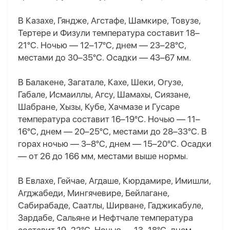
В Казахе, Гяндже, Агстафе, Шамкире, Товузе,
Тертере и Физули температура составит 18–
21°C. Ночью — 12–17°C, днем — 23–28°C,
местами до 30–35°C. Осадки — 43–67 мм.
В Балакене, Загатале, Кахе, Шеки, Огузе,
Габале, Исмаиллы, Агсу, Шамахы, Сиязане,
Шабране, Хызы, Кубе, Хачмазе и Гусаре
температура составит 16–19°C. Ночью — 11–
16°C, днем — 20–25°C, местами до 28–33°C. В
горах ночью — 3–8°C, днем — 15–20°C. Осадки
— от 26 до 166 мм, местами выше нормы.
В Евлахе, Гейчае, Агдаше, Кюрдамире, Имишли,
Агджабеди, Мингячевире, Бейлагане,
Сабирабаде, Саатлы, Ширване, Гаджикабуле,
Зардабе, Сальяне и Нефтчале температура