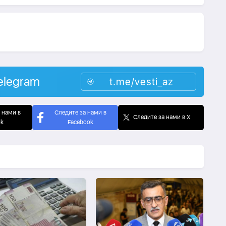
elegram
t.me/vesti_az
 нами в
Следите за нами в
Следите за нами в X
ok
Facebook