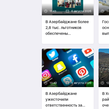
11:43
6 августа 2026
11
В Азербайджане более
Гос
2,8 тыс. льготников
осн
обеспечены
вып
санаторными
вы
путевками
пе
13:49
5 августа 2026
1
В Азербайджане
В Х
ужесточили
рай
ответственность за
оче