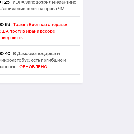
01:25
УЕФА заподозрил Инфантино
в занижении цены на права ЧМ
00:59
Трамп: Военная операция
США против Ирана вскоре
завершится
00:40
В Дамаске подорвали
микроавтобус: есть погибшие и
раненые -
ОБНОВЛЕНО
00:29
Два взрыва произошли на
иранском острове Кешм
00:10
В Германии при столкновении
двух трамваев пострадали до 30
человек