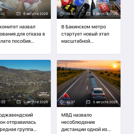
:32
6 августа 2026
18:42
5 августа 2026
комитет назвал
В Бакинском метро
ования для отказа в
стартует новый этап
лате пособия
масштабной
нужденным
модернизации
реселенцам
2:52
5 августа 2026
10:37
5 августа 2026
оджавендский
МВД назвало
он отправилась
несоблюдение
редная группа
дистанции одной из