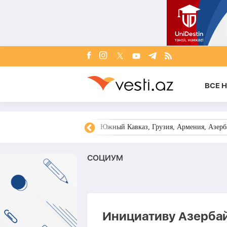
ВСЕ 
овости Азербайджана
Южный Кавказ, Грузия, Армения, Азерба
СОЦИУМ
Инициативу Азерба