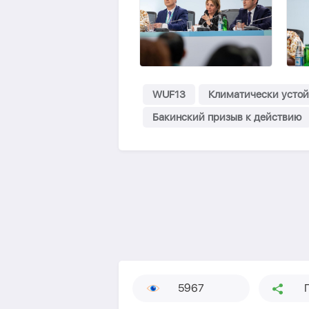
WUF13
Климатически устойч
Бакинский призыв к действию
5967