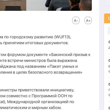
ма по городскому развитию (WUF13),
ь принятием итоговых документов.
ятом форумом документе «Бакинский призыв к
нте встречи министров была выражена
йджана под названием «Пакет умных и
еления в целях безопасного возвращения»
министры приветствовали инициативу,
ом совместно с Программой ООН по
tat), Международной организацией по
климатическим и мирным хабом.