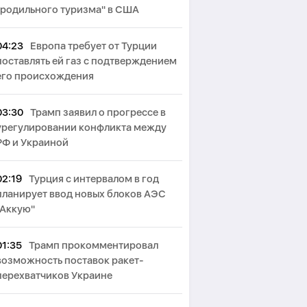
"родильного туризма" в США
04:23
Европа требует от Турции
поставлять ей газ с подтверждением
его происхождения
03:30
Трамп заявил о прогрессе в
урегулировании конфликта между
РФ и Украиной
02:19
Турция с интервалом в год
планирует ввод новых блоков АЭС
"Аккую"
01:35
Трамп прокомментировал
возможность поставок ракет-
перехватчиков Украине