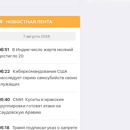
НОВОСТНАЯ ЛЕНТА
7 августа 2026
06:51
В Индии число жертв молний
достигло 20
06:22
Киберкомандование США
расследует серию самоубийств своих
служащих
05:40
СМИ: Хуситы и иракские
группировки готовят атаки на
Саудовскую Аравию
05:18
Трамп подписал указ о запрете