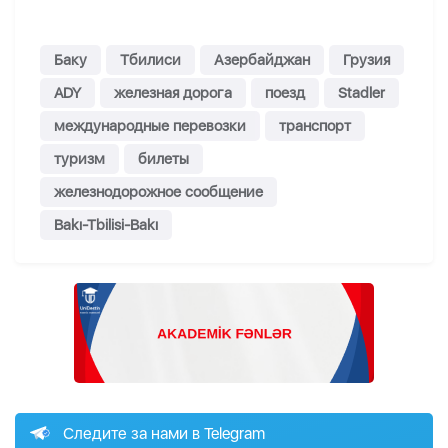
Баку
Тбилиси
Азербайджан
Грузия
ADY
железная дорога
поезд
Stadler
международные перевозки
транспорт
туризм
билеты
железнодорожное сообщение
Bakı-Tbilisi-Bakı
Следите за нами в Telegram