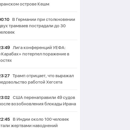
иранском острове Кешм
00:10
В Германии при столкновении
двух трамваев пострадали до 30
человек
23:49
Лига конференций УЕФА:
«Карабах» потерпел поражение в
гостях
23:27
Трамп отрицает, что выражал
недовольство работой Хегсета
23:02
США перенаправили 49 судов
после возобновления блокады Ирана
22:45
В Индии около 100 человек
стали жертвами наводнений