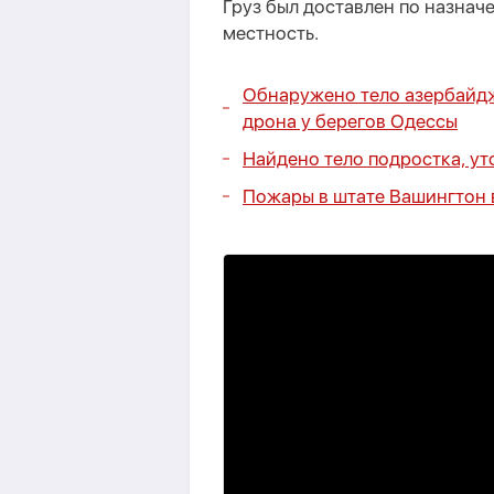
Груз был доставлен по назна
местность.
Обнаружено тело азербайдж
дрона у берегов Одессы
Найдено тело подростка, ут
Пожары в штате Вашингтон 