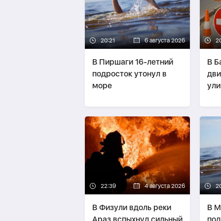
20:21
6 августа 2026
2
В Пиршаги 16-летний
В Б
подросток утонул в
дви
море
ули
22:39
4 августа 2026
2
В Физули вдоль реки
В М
Араз вспыхнул сильный
под