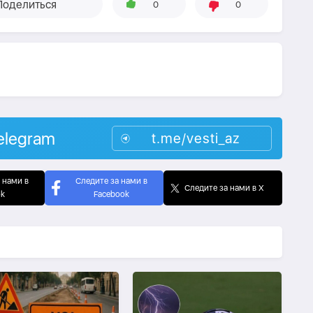
Поделиться
0
0
elegram
t.me/vesti_az
 нами в
Следите за нами в
Следите за нами в X
ok
Facebook