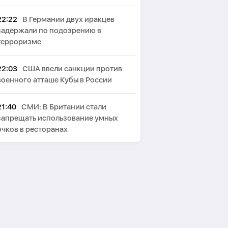
22:22
В Германии двух иракцев
задержали по подозрению в
терроризме
22:03
США ввели санкции против
военного атташе Кубы в России
21:40
СМИ: В Британии стали
запрещать использование умных
очков в ресторанах
21:23
СМИ: Сервисный сбор за
проход Ормузского пролива будет
зависеть от объема услуг
21:15
Байрамов: Зеленский
поблагодарил Ильхама Алиева за