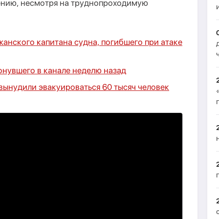
чению, несмотря на труднопроходимую
анского капитана судна, погибшего при атаке
онувшего в канале неделю назад
вынудили эвакуироваться 60 тысяч человек