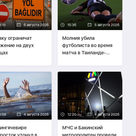
0:10
6 августа 2026
15:36
5 августа 2026
аку ограничат
Молния убила
жение на двух
футболиста во время
цах
матча в Таиланде-
ВИДЕО
0:58
4 августа 2026
12:20
4 августа 2026
ингячевире
МЧС и Бакинский
росток утонул в
метрополитен провели