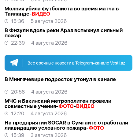
Молния убила футболиста во время матча в
Таиланде-
ВИДЕО
15:36
5 августа 2026
В Физули вдоль реки Араз вспыхнул сильный
пожар
22:39
4 августа 2026
Все срочные новости в Telegram-канале Vesti.az
В Мингячевире подросток утонул в канале
20:58
4 августа 2026
МЧС и Бакинский метрополитен провели
совместные учения-
ФОТО
-
ВИДЕО
12:20
4 августа 2026
На предприятии SOCAR в Сумгаите отработали
ликвидацию условного пожара-
ФОТО
15:39
3 августа 2026