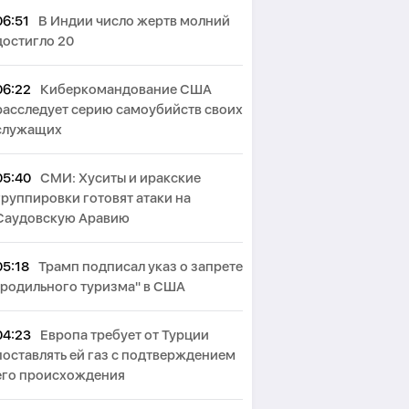
06:51
В Индии число жертв молний
достигло 20
06:22
Киберкомандование США
расследует серию самоубийств своих
служащих
05:40
СМИ: Хуситы и иракские
группировки готовят атаки на
Саудовскую Аравию
05:18
Трамп подписал указ о запрете
"родильного туризма" в США
04:23
Европа требует от Турции
поставлять ей газ с подтверждением
его происхождения