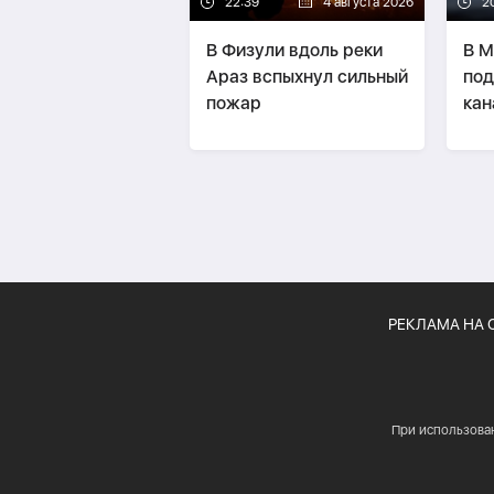
22:39
4 августа 2026
2
В Физули вдоль реки
В М
Араз вспыхнул сильный
под
пожар
кан
РЕКЛАМА НА 
При использова