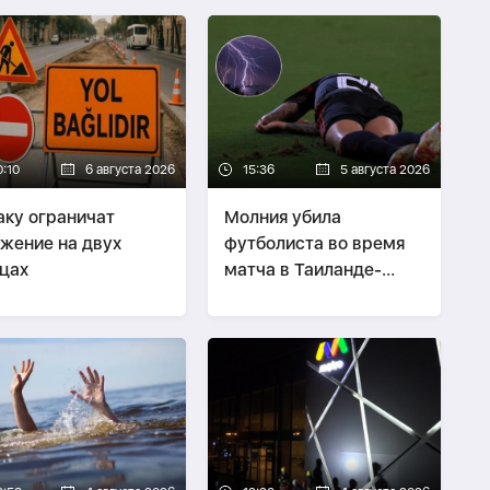
0:10
6 августа 2026
15:36
5 августа 2026
аку ограничат
Молния убила
жение на двух
футболиста во время
цах
матча в Таиланде-
ВИДЕО