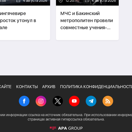
0:58
4 августа 2026
12:20
4 августа 2026
ингячевире
МЧС и Бакинский
росток утонул в
метрополитен провели
але
совместные учения-
ФОТО
-
ВИДЕО
САЙТЕ
КОНТАКТЫ
АРХИВ
ПОЛИТИКА КОНФИДЕНЦИАЛЬНОСТ
нии информации ссылка на источник обязательна. При использовании информа
страницах активная гиперссылка обязательна.