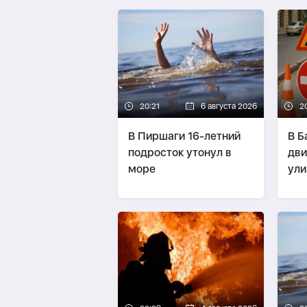
20:21
6 августа 2026
2
В Пиршаги 16-летний
В Б
подросток утонул в
дви
море
ули