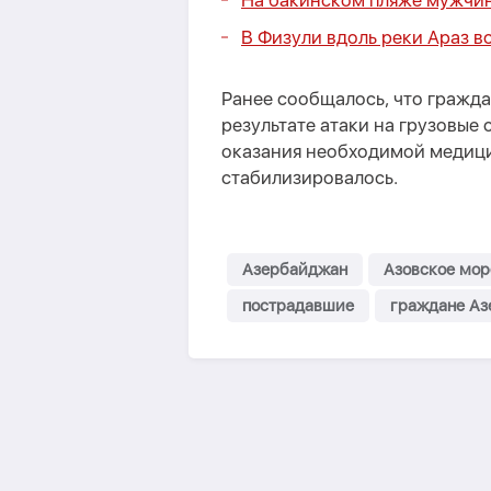
На бакинском пляже мужчин
В Физули вдоль реки Араз в
Ранее сообщалось, что гражд
результате атаки на грузовые 
оказания необходимой медиц
стабилизировалось.
Азербайджан
Азовское мор
пострадавшие
граждане А