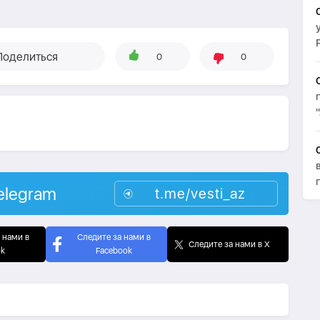
Поделиться
0
0
elegram
t.me/vesti_az
 нами в
Следите за нами в
Следите за нами в X
ok
Facebook