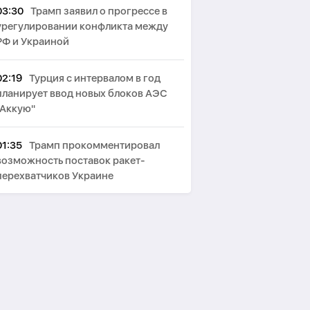
03:30
Трамп заявил о прогрессе в
урегулировании конфликта между
РФ и Украиной
02:19
Турция с интервалом в год
планирует ввод новых блоков АЭС
"Аккую"
01:35
Трамп прокомментировал
возможность поставок ракет-
перехватчиков Украине
01:25
УЕФА заподозрил Инфантино
в занижении цены на права ЧМ
00:59
Трамп: Военная операция
США против Ирана вскоре
завершится