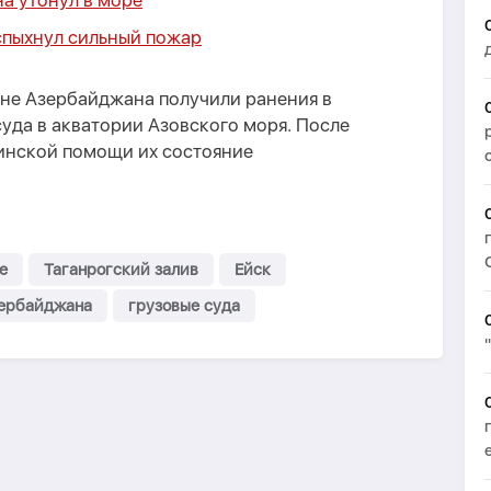
а утонул в море
спыхнул сильный пожар
ане Азербайджана получили ранения в
суда в акватории Азовского моря. После
инской помощи их состояние
е
Таганрогский залив
Ейск
зербайджана
грузовые суда