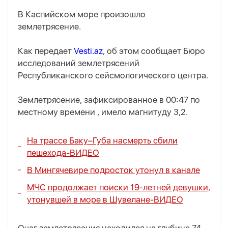
В Каспийском море произошло
землетрясение.
Как передает
Vesti.az
, об этом сообщает Бюро
исследований землетрясений
Республиканского сейсмологического центра.
Землетрясение, зафиксированное в 00:47 по
местному времени , имело магнитуду 3,2.
На трассе Баку–Губа насмерть сбили
пешехода-
ВИДЕО
В Мингячевире подросток утонул в канале
МЧС продолжает поиски 19-летней девушки,
утонувшей в море в Шувелане-
ВИДЕО