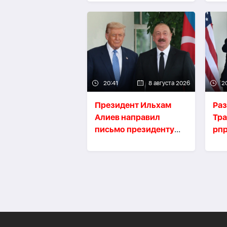
мира
20:41
8 августа 2026
2
Президент Ильхам
Раз
Алиев направил
Тр
письмо президенту
рп
США Дональду Трампу
40 