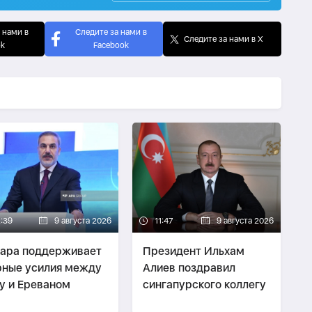
 нами в
Следите за нами в
Следите за нами в X
ok
Facebook
2:39
9 августа 2026
11:47
9 августа 2026
ара поддерживает
Президент Ильхам
ные усилия между
Алиев поздравил
у и Ереваном
сингапурского коллегу