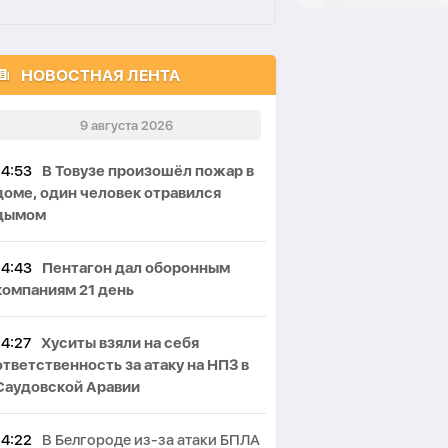
НОВОСТНАЯ ЛЕНТА
9 августа 2026
14:53
В Товузе произошёл пожар в
доме, один человек отравился
дымом
14:43
Пентагон дал оборонным
компаниям 21 день
14:27
Хуситы взяли на себя
ответственность за атаку на НПЗ в
Саудовской Аравии
14:22
В Белгороде из-за атаки БПЛА