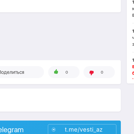
Поделиться
0
0
elegram
t.me/vesti_az