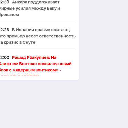
12:39
Анкара поддерживает
мирные усилия между Баку и
Ереваном
12:23
В Испании правые считают,
что премьер несет ответственность
за кризис в Сеуте
12:00
Рашад Рзакулиев: На
Ближнем Востоке появился новый
блок с «ядерным зонтиком» -
МНЕНИЕ ЭКСПЕРТА
11:47
Президент Ильхам Алиев
поздравил сингапурского коллегу
11:46
В Тегеране произошёл пожар,
один человек погиб, пятеро
пострадали