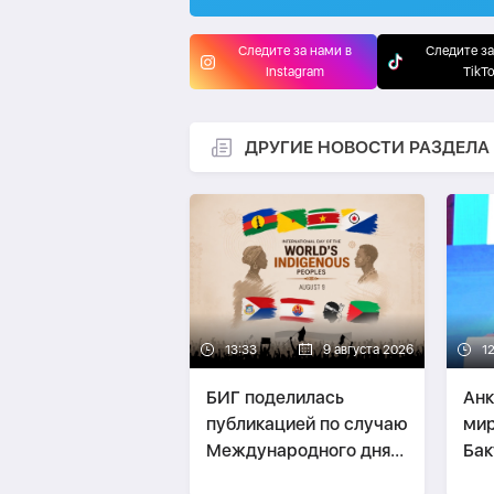
Следите за нами в
Следите за
Instagram
TikT
ДРУГИЕ НОВОСТИ РАЗДЕЛА
13:33
9 августа 2026
1
БИГ поделилась
Анк
публикацией по случаю
мир
Международного дня
Бак
коренных народов