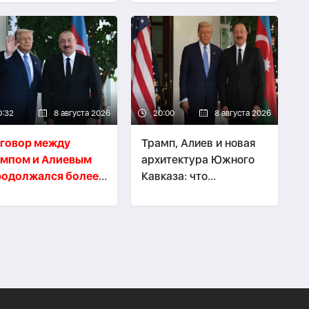
0:32
8 августа 2026
20:00
8 августа 2026
говор между
Трамп, Алиев и новая
ампом и Алиевым
архитектура Южного
родолжался более
Кавказа: что
минут
изменилось за полтора
года -
ВЗГЛЯД