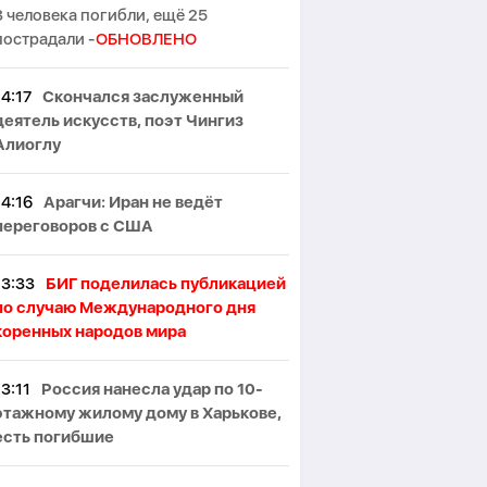
3 человека погибли, ещё 25
пострадали -
ОБНОВЛЕНО
14:17
Скончался заслуженный
деятель искусств, поэт Чингиз
Алиоглу
14:16
Арагчи: Иран не ведёт
переговоров с США
13:33
БИГ поделилась публикацией
по случаю Международного дня
коренных народов мира
13:11
Россия нанесла удар по 10-
этажному жилому дому в Харькове,
есть погибшие