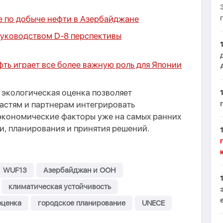
 по добыче нефти в Азербайджане
руководством D-8 перспективы
ть играет все более важную роль для Японии
я экологическая оценка позволяет
астям и партнерам интегрировать
 экономические факторы уже на самых ранних
и, планирования и принятия решений.
WUF13
Азербайджан и ООН
климатическая устойчивость
оценка
городское планирование
UNECE