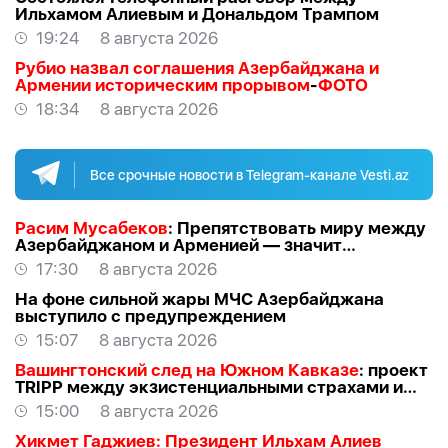
Ильхамом Алиевым и Дональдом Трампом
19:24
8 августа 2026
Рубио назвал соглашения Азербайджана и
Армении историческим прорывом
-
ФОТО
18:34
8 августа 2026
Все срочные новости в Telegram-канале Vesti.az
Расим Мусабеков
: Препятствовать миру между
Азербайджаном и Арменией — значит
создавать проблемы самим себе -
ЭКСПЕРТ
17:30
8 августа 2026
На фоне сильной жары МЧС Азербайджана
выступило с предупреждением
15:07
8 августа 2026
Вашингтонский след на Южном Кавказе
: проект
TRIPР между экзистенциальными страхами и
прагматичными интересами -
АЗЕР
15:00
8 августа 2026
АЛЛАХВЕРАНОВ
Хикмет Гаджиев: Президент Ильхам Алиев