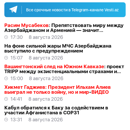
Все срочные новости в Telegram-канале Vesti.az
Расим Мусабеков
: Препятствовать миру между
Азербайджаном и Арменией — значит
создавать проблемы самим себе -
ЭКСПЕРТ
17:30
8 августа 2026
На фоне сильной жары МЧС Азербайджана
выступило с предупреждением
15:07
8 августа 2026
Вашингтонский след на Южном Кавказе
: проект
TRIPР между экзистенциальными страхами и
прагматичными интересами -
АЗЕР
15:00
8 августа 2026
АЛЛАХВЕРАНОВ
Хикмет Гаджиев: Президент Ильхам Алиев
выиграл не только войну, но и мир
-
ВИДЕО
14:41
8 августа 2026
Кабул обратился к Баку за содействием в
участии Афганистана в COP31
13:31
8 августа 2026