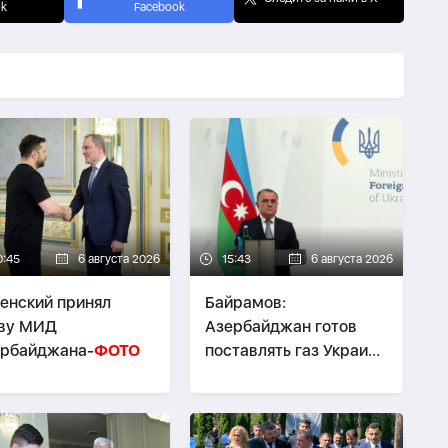
ok
Facebook
0:45
6 августа 2026
15:43
6 августа 2026
енский принял
Байрамов:
аву МИД
Азербайджан готов
ербайджана-
ФОТО
поставлять газ Украине
при необходимости