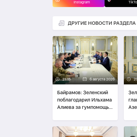
Instagram
TikT
ДРУГИЕ НОВОСТИ РАЗДЕЛА
21:15
6 августа 2026
2
Байрамов: Зеленский
Зел
поблагодарил Ильхама
гл
Алиева за гумпомощь
Аз
Украине