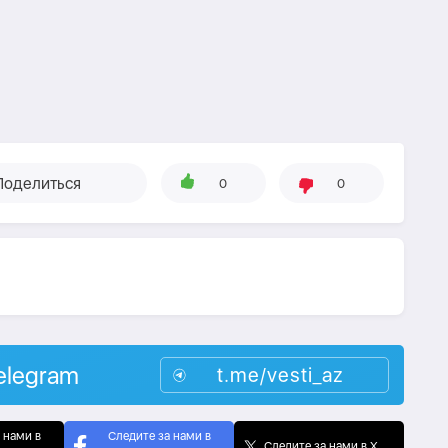
Поделиться
0
0
elegram
t.me/vesti_az
 нами в
Следите за нами в
Следите за нами в X