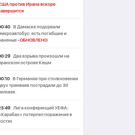
США против Ирана вскоре
завершится
00:40
В Дамаске подорвали
микроавтобус: есть погибшие и
раненые -
ОБНОВЛЕНО
00:29
Два взрыва произошли на
иранском острове Кешм
00:10
В Германии при столкновении
двух трамваев пострадали до 30
человек
23:49
Лига конференций УЕФА:
«Карабах» потерпел поражение в
гостях