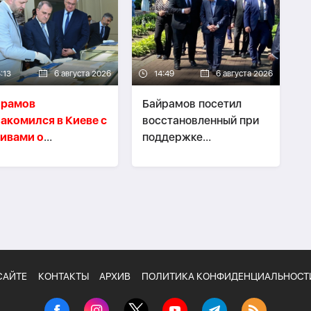
:13
6 августа 2026
14:49
6 августа 2026
йрамов
Байрамов посетил
акомился в Киеве с
восстановленный при
ивами о
поддержке
пломатической
Азербайджана Ирпень
ссии АДР
САЙТЕ
КОНТАКТЫ
АРХИВ
ПОЛИТИКА КОНФИДЕНЦИАЛЬНОСТ