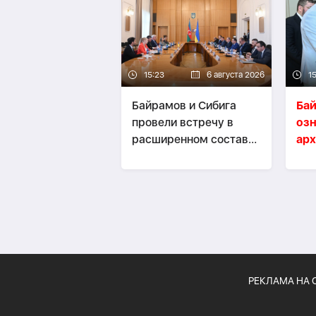
15:23
6 августа 2026
15
Байрамов и Сибига
Ба
провели встречу в
озн
расширенном составе-
арх
ОБНОВЛЕНО
ди
ми
РЕКЛАМА НА 