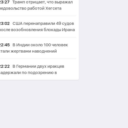
23:27
Трамп отрицает, что выражал
недовольство работой Хегсета
23:02
США перенаправили 49 судов
после возобновления блокады Ирана
22:45
В Индии около 100 человек
стали жертвами наводнений
22:22
В Германии двух иракцев
задержали по подозрению в
терроризме
22:03
США ввели санкции против
военного атташе Кубы в России
21:40
СМИ: В Британии стали
запрещать использование умных