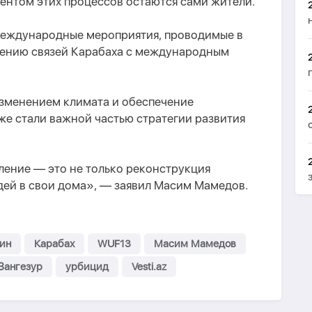
ентом этих процессов остаются сами жители.
международные мероприятия, проводимые в
лению связей Карабаха с международным
изменением климата и обеспечение
же стали важной частью стратегии развития
ение — это не только реконструкция
дей в свои дома», — заявил Масим Мамедов.
ин
Карабах
WUF13
Масим Мамедов
Зангезур
урбицид
Vesti.az