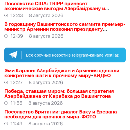
Посольство США: TRIPP принесет
экономические выгоды Азербайджану и
региону
12:43
8 августа 2026
В годовщину Вашингтонского саммита премьер-
министр Армении позвонил президенту
Азербайджана Ильхаму Алиеву
12:39
8 августа 2026
Все срочные новости в Telegram-канале Vesti.az
Эми Карлон: Азербайджан и Армения сделали
конкретные шаги к прочному миру
-
ВИДЕО
12:27
8 августа 2026
Победа, ставшая миром: большая стратегия
Азербайджана от Карабаха до Вашингтона
11:55
8 августа 2026
Посольство Британии: диалог Баку и Еревана
необходим для прочного мира
-
ФОТО
11:49
8 августа 2026