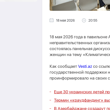
18 мая 2026
20:55
18 мая 2026 года в павильоне
неправительственных организ
состоялась панельная дискус
женщин на тему «Климатически
Как сообщает
Vesti.az
со ссылк
государственной поддержки н
проинформировало на своих ст
Еще 30 украинских детей п
Термин «краудфандинг» вы
В Азербайджане создадут п