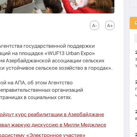
 Агентства государственной поддержки
аций на площадке «WUF13 Urban Expo»
сия Азербайджанской ассоциации сельских
 устойчивое сельское хозяйство в городах».
ой на AПA, об этом Агентство
еправительственных организаций
раницах в социальных сетях.
ройдут курс реабилитации в Азербайджане
звал жаркую дискуссию в Милли Меджлисе
одсистему «Электронное участие»