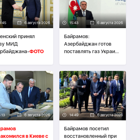
0:45
6 августа 2026
15:43
6 августа 2026
енский принял
Байрамов:
аву МИД
Азербайджан готов
ербайджана-
ФОТО
поставлять газ Украине
при необходимости
:13
6 августа 2026
14:49
6 августа 2026
йрамов
Байрамов посетил
акомился в Киеве с
восстановленный при