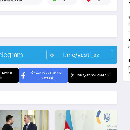
elegram
t.me/vesti_az
 нами в
Следите за нами в
Следите за нами в X
ok
Facebook