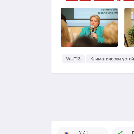
WUF13
Климатически устойч
3141