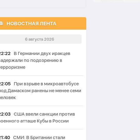
НОВОСТНАЯ ЛЕНТА
6 августа 2026
22:22
В Германии двух иракцев
задержали по подозрению в
терроризме
22:05
При взрыве в микроавтобусе
под Дамаском ранены не менее семи
человек
22:03
США ввели санкции против
военного атташе Кубы в России
21:40
СМИ: В Британии стали