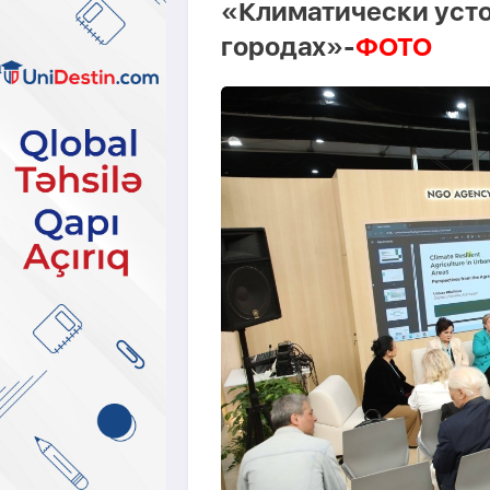
«Климатически усто
городах»-
ФОТО