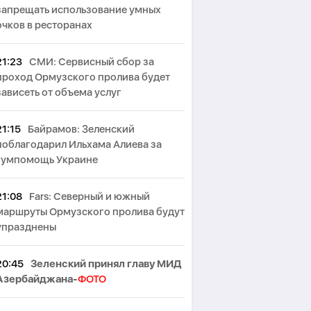
запрещать использование умных
очков в ресторанах
21:23
СМИ: Сервисный сбор за
проход Ормузского пролива будет
зависеть от объема услуг
21:15
Байрамов: Зеленский
поблагодарил Ильхама Алиева за
гумпомощь Украине
21:08
Fars: Северный и южный
маршруты Ормузского пролива будут
упразднены
20:45
Зеленский принял главу МИД
Азербайджана-
ФОТО