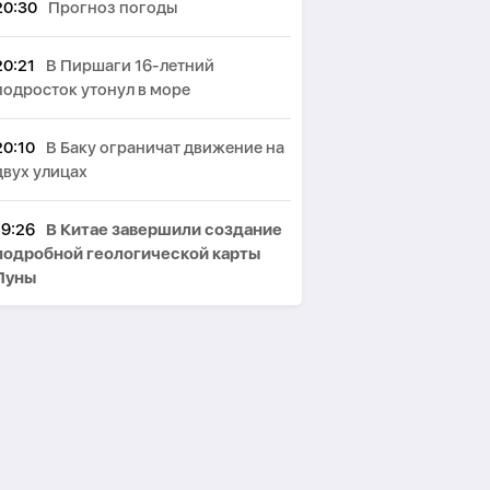
20:30
Прогноз погоды
20:21
В Пиршаги 16-летний
подросток утонул в море
20:10
В Баку ограничат движение на
двух улицах
19:26
В Китае завершили создание
подробной геологической карты
Луны
18:03
УВБ-76 продолжает
передавать загадочные сигналы
17:48
В мире зафиксирован рост
подростковых групп,
координирующих насилие в