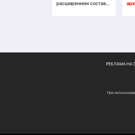
расширенном составе-
арх
ОБНОВЛЕНО
ди
ми
РЕКЛАМА НА 
При использова