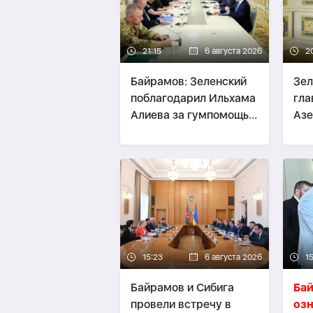
21:15
6 августа 2026
2
Байрамов: Зеленский
Зел
поблагодарил Ильхама
гл
Алиева за гумпомощь
Аз
Украине
15:23
6 августа 2026
15
Байрамов и Сибига
Ба
провели встречу в
озн