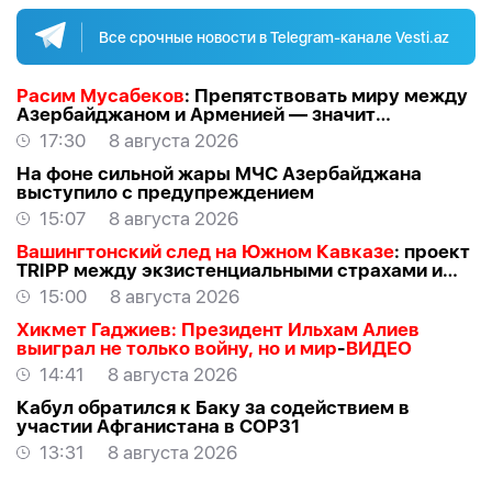
Все срочные новости в Telegram-канале Vesti.az
Расим Мусабеков
: Препятствовать миру между
Азербайджаном и Арменией — значит
создавать проблемы самим себе -
ЭКСПЕРТ
17:30
8 августа 2026
На фоне сильной жары МЧС Азербайджана
выступило с предупреждением
15:07
8 августа 2026
Вашингтонский след на Южном Кавказе
: проект
TRIPР между экзистенциальными страхами и
прагматичными интересами -
АЗЕР
15:00
8 августа 2026
АЛЛАХВЕРАНОВ
Хикмет Гаджиев: Президент Ильхам Алиев
выиграл не только войну, но и мир
-
ВИДЕО
14:41
8 августа 2026
Кабул обратился к Баку за содействием в
участии Афганистана в COP31
13:31
8 августа 2026