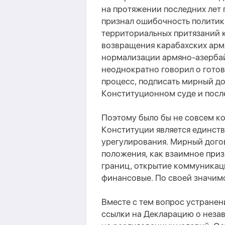
на протяжении последних лет 
признал ошибочность политик
территориальных притязаний к
возвращения карабахских армя
нормализации армяно-азербай
неоднократно говорил о гото
процесс, подписать мирный до
Конституционном суде и пос
Поэтому было бы не совсем к
Конституции является единст
урегулирования. Мирный дого
положения, как взаимное при
границ, открытие коммуникаци
финансовые. По своей значимо
Вместе с тем вопрос устране
ссылки на Декларацию о неза