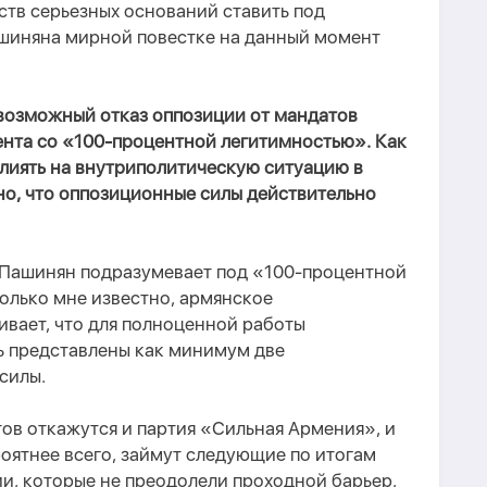
ьств серьезных оснований ставить под
шиняна мирной повестке на данный момент
 возможный отказ оппозиции от мандатов
ента со «100-процентной легитимностью». Как
влиять на внутриполитическую ситуацию в
но, что оппозиционные силы действительно
 Пашинян подразумевает под «100-процентной
олько мне известно, армянское
вает, что для полноценной работы
ь представлены как минимум две
силы.
тов откажутся и партия «Сильная Армения», и
роятнее всего, займут следующие по итогам
и, которые не преодолели проходной барьер,