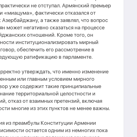
практически не отступал. Армянский премьер
и «миацума», фактически отказался от
 Азербайджану, а также заявлял, что вопрос
н может негативно сказаться на процессе
джанских отношений. Кроме того, он
вности институционализировать мирный
говор, обеспечить его рассмотрение в
ледующую ратификацию в парламенте.
орректно утверждать, что именно изменение
венным или главным условием мирного
вор уже содержит такие принципиальные
знание территориальной целостности и
й, отказ от взаимных претензий, включая
сти многие из этих пунктов не менее важны.
ния из преамбулы Конституции Армении
висимости остается одним из немногих пока