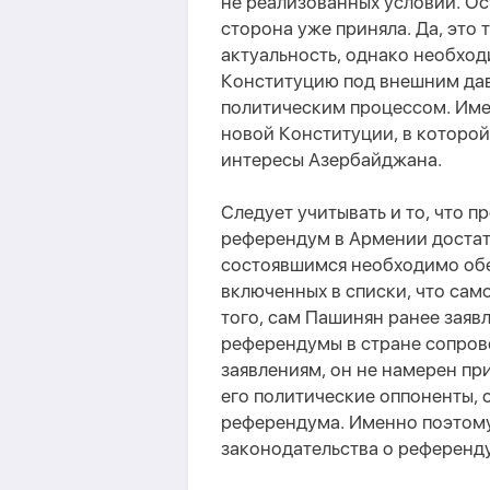
не реализованных условий. О
сторона уже приняла. Да, это
актуальность, однако необход
Конституцию под внешним да
политическим процессом. Име
новой Конституции, в которо
интересы Азербайджана.
Следует учитывать и то, что 
референдум в Армении достат
состоявшимся необходимо обес
включенных в списки, что само
того, сам Пашинян ранее заяв
референдумы в стране сопров
заявлениям, он не намерен при
его политические оппоненты, 
референдума. Именно поэтому
законодательства о референд