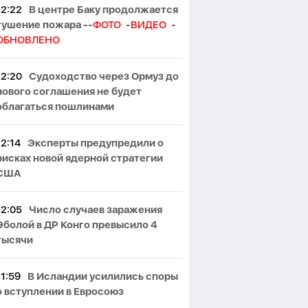
12:22
В центре Баку продолжается
тушение пожара --
ФОТО
-
ВИДЕО
-
ОБНОВЛЕНО
12:20
Судоходство через Ормуз до
нового соглашения не будет
облагаться пошлинами
12:14
Эксперты предупредили о
рисках новой ядерной стратегии
США
12:05
Число случаев заражения
Эболой в ДР Конго превысило 4
тысячи
11:59
В Исландии усилились споры
о вступлении в Евросоюз