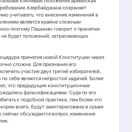
стальные ключевые положения армянская
 требование Азербайджана сохраняет
имо учитывать, что внесение изменений в
влением является крайне сложным
нно поэтому Пашинян говорит о принятии
й не будет положений, затрагивающих
процедура принятия новой Конституции через
очно сложна. Для признания его
печить участие двух третей избирателей,
 по себе является непростой задачей. Более
лял, что предыдущие конституционные
ождались фальсификациями. Судя по его
бегать к подобной практике, тем более что
скорее всего, будут заинтересованы в срыве
 сейчас обсуждается вопрос изменения
уме.