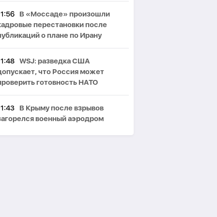
11:56
В «Моссаде» произошли
кадровые перестановки после
публикаций о плане по Ирану
11:48
WSJ: разведка США
допускает, что Россия может
проверить готовность НАТО
11:43
В Крыму после взрывов
загорелся военный аэродром
11:38
В Греции призвали Трампа
помочь вернуть скульптуры
Парфенона
11:31
В результате российского
удара по рынку в Сумской области
пострадали 10 человек