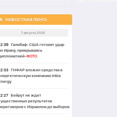
НОВОСТНАЯ ЛЕНТА
7 августа 2026
12:39
Галибаф: США готовят удар
по Ирану, прикрываясь
дипломатией-
ФОТО
12:33
ГНФАР вложил средства в
энергетическую компанию Inkia
Energy
12:27
Бейрут не ждет
существенных результатов
переговоров с Израилем до выборов