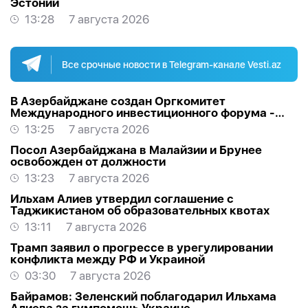
Эстонии
13:28
7 августа 2026
Все срочные новости в Telegram-канале Vesti.az
В Азербайджане создан Оргкомитет
Международного инвестиционного форума -
РАСПОРЯЖЕНИЕ
13:25
7 августа 2026
Посол Азербайджана в Малайзии и Брунее
освобожден от должности
13:23
7 августа 2026
Ильхам Алиев утвердил соглашение с
Таджикистаном об образовательных квотах
13:11
7 августа 2026
Трамп заявил о прогрессе в урегулировании
конфликта между РФ и Украиной
03:30
7 августа 2026
Байрамов: Зеленский поблагодарил Ильхама