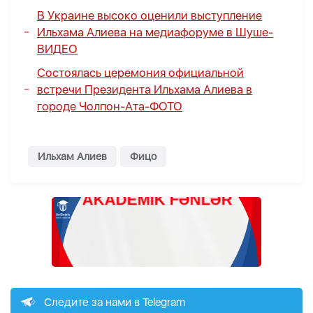
В Украине высоко оценили выступление
Ильхама Алиева на медиафоруме в Шуше-
ВИДЕО
Состоялась церемония официальной
встречи Президента Ильхама Алиева в
городе Чолпон-Ата-
ФОТО
Ильхам Алиев
Фицо
Следите за нами в Telegram