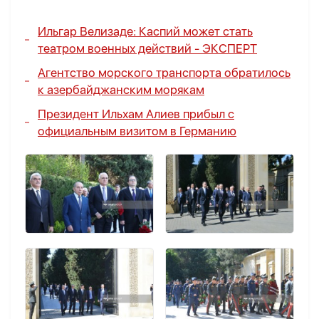
Ильгар Велизаде: Каспий может стать
театром военных действий -
ЭКСПЕРТ
Агентство морского транспорта обратилось
к азербайджанским морякам
Президент Ильхам Алиев прибыл с
официальным визитом в Германию