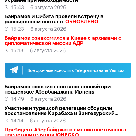
Украине при необходимости
15:43
6 августа 2026
Байрамов и Сибига провели встречу в
расширенном составе-
ОБНОВЛЕНО
15:23
6 августа 2026
Байрамов ознакомился в Киеве с архивами о
дипломатической миссии АДР
15:13
6 августа 2026
Все срочные новости в Telegram-канале Vesti.az
Байрамов посетил восстановленный при
поддержке Азербайджана Ирпень
14:49
6 августа 2026
Участники турецкой делегации обсудили
восстановление Карабаха и Зангезурский
коридор
14:14
6 августа 2026
Президент Азербайджана сменил постоянного
представителя при ЮНЕСКО