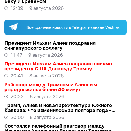
Баку и Ереваном
12:39
9 августа 2026
Все срочные новости в Telegram-канале Vesti.az
Президент Ильхам Алиев поздравил
сингапурского коллегу
11:47
9 августа 2026
Президент Ильхам Алиев направил письмо
президенту США Дональду Трампу
20:41
8 августа 2026
Разговор между Трампом и Алиевым
рпродолжался более 40 минут
20:32
8 августа 2026
Трамп, Алиев и новая архитектура Южного
Кавказа: что изменилось за полтора года -
ВЗГЛЯД
20:00
8 августа 2026
Состоялся телефонный разговор между