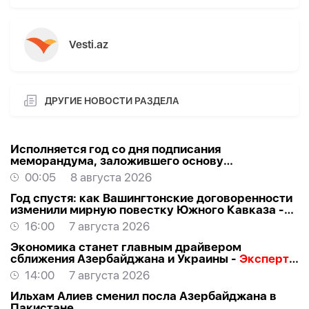
Vesti.az
ДРУГИЕ НОВОСТИ РАЗДЕЛА
Исполняется год со дня подписания
меморандума, заложившего основу
стратегического партнерства Азербайджана и
00:05
8 августа 2026
США
Год спустя: как Вашингтонские договоренности
изменили мирную повестку Южного Кавказа -
ВЗГЛЯД
16:00
7 августа 2026
Экономика станет главным драйвером
сближения Азербайджана и Украины -
Эксперт о
визите Байрамова в Киев
14:00
7 августа 2026
Ильхам Алиев сменил посла Азербайджана в
Пакистане