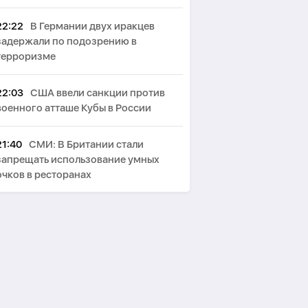
22:22
В Германии двух иракцев
задержали по подозрению в
терроризме
22:03
США ввели санкции против
военного атташе Кубы в России
21:40
СМИ: В Британии стали
запрещать использование умных
очков в ресторанах
21:23
СМИ: Сервисный сбор за
проход Ормузского пролива будет
зависеть от объема услуг
21:15
Байрамов: Зеленский
поблагодарил Ильхама Алиева за