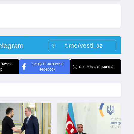
elegram
t.me/vesti_az
 нами в
Следите за нами в
Следите за нами в X
ok
Facebook