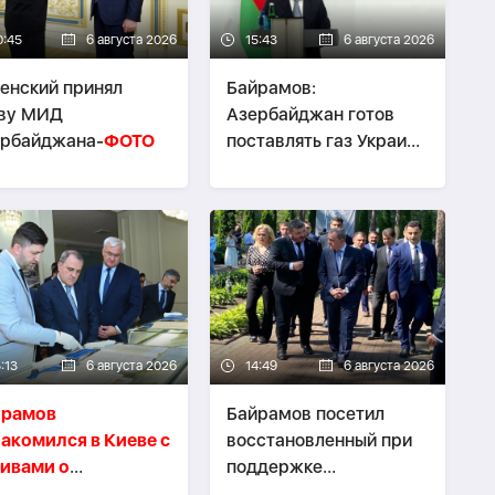
0:45
6 августа 2026
15:43
6 августа 2026
енский принял
Байрамов:
аву МИД
Азербайджан готов
ербайджана-
ФОТО
поставлять газ Украине
при необходимости
:13
6 августа 2026
14:49
6 августа 2026
йрамов
Байрамов посетил
акомился в Киеве с
восстановленный при
ивами о
поддержке
пломатической
Азербайджана Ирпень