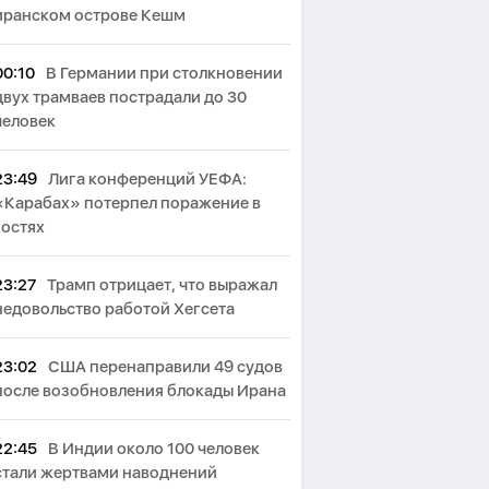
иранском острове Кешм
00:10
В Германии при столкновении
двух трамваев пострадали до 30
человек
23:49
Лига конференций УЕФА:
«Карабах» потерпел поражение в
гостях
23:27
Трамп отрицает, что выражал
недовольство работой Хегсета
23:02
США перенаправили 49 судов
после возобновления блокады Ирана
22:45
В Индии около 100 человек
стали жертвами наводнений