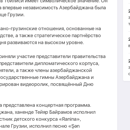
в Тбилиси имеет символическое значение. Он
да впервые независимость Азербайджана была
це Грузии.
жано-грузинские отношения, основанные на
дстве, а также стратегическое партнёрство
ня развиваются на высоком уровне.
риняли участие представители правительства
 представители дипломатического корпуса,
ятели, а также члены азербайджанской
государственные гимны Азербайджана и
трирован видеоролик, посвящённый Дню
а представлена концертная программа.
жана, ханенде Тейяр Байрамов исполнил
стник детского конкурса «Ranina»,
нале Грузии, исполнил песню «Şən