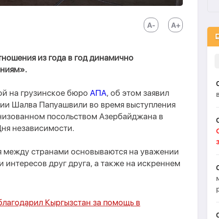
ношения из года в год динамично
ениям».
ой на грузинское бюро
АПА
, об этом заявил
зии Шалва Папуашвили во время выступления
низованном посольством Азербайджана в
Дня независимости.
я между странами основываются на уважении
и интересов друг друга, а также на искреннем
благодарил Кыргызстан за помощь в