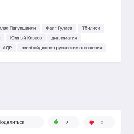
лва Папуашвили
Фаиг Гулиев
Тбилиси
я
Южный Кавказ
дипломатия
АДР
азербайджано-грузинские отношения
Поделиться
0
0