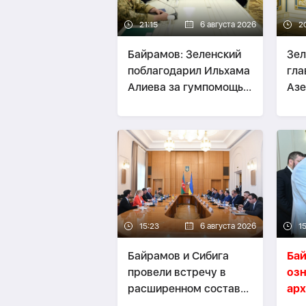
21:15
6 августа 2026
2
Байрамов: Зеленский
Зел
поблагодарил Ильхама
гл
Алиева за гумпомощь
Аз
Украине
15:23
6 августа 2026
15
Байрамов и Сибига
Ба
провели встречу в
озн
расширенном составе-
арх
ОБНОВЛЕНО
ди