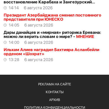
восстановление Карабаха и Зангезурский
коридор
14:14
6 августа 2026
Президент Азербайджана сменил постоянного
представителя при ЮНЕСКО
14:05
6 августа 2026
Дары данайцев и «мирная» риторика Еревана:
можно ли верить словам о мире? -
МНЕНИЕ
14:00
6 августа 2026
Ильхам Алиев наградил Бахтияра Асланбейли
орденом «Шохрат»
13:28
6 августа 2026
РЕКЛАМА НА САЙТЕ
КОНТАКТЫ
АРХИВ
ПОЛИТИКА КОНФИДЕНЦИАЛЬНОСТИ