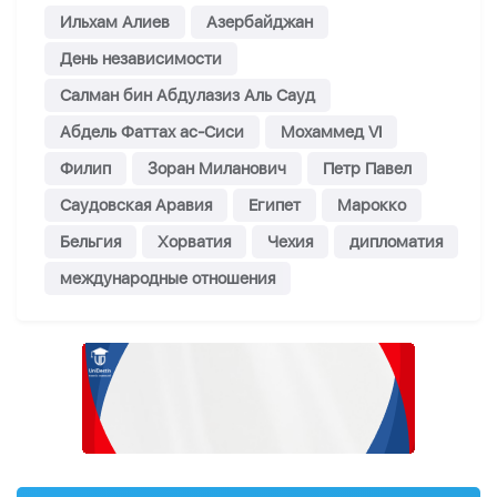
Ильхам Алиев
Азербайджан
День независимости
Салман бин Абдулазиз Аль Сауд
Абдель Фаттах ас-Сиси
Мохаммед VI
Филип
Зоран Миланович
Петр Павел
Саудовская Аравия
Египет
Марокко
Бельгия
Хорватия
Чехия
дипломатия
международные отношения