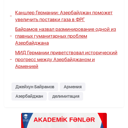
Канцлер Германии: Азербайджан поможет
увеличить поставки газа в ФРГ
Байрамов назвал разминирование одной из
главных гуманитарных проблем
Азербайджана
МИД Германии приветствовал исторический
прогресс между Азербайджаном и
Арменией
Джейхун Байрамов
Армения
Азербайджан
делимитация