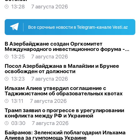
13:28
7 августа 2026
Все срочные новости в Telegram-канале Vesti.az
В Азербайджане создан Оргкомитет
Международного инвестиционного форума -
РАСПОРЯЖЕНИЕ
13:25
7 августа 2026
Посол Азербайджана в Малайзии и Брунее
освобожден от должности
13:23
7 августа 2026
Ильхам Алиев утвердил соглашение с
Таджикистаном об образовательных квотах
13:11
7 августа 2026
Трамп заявил о прогрессе в урегулировании
конфликта между РФ и Украиной
03:30
7 августа 2026
Байрамов: Зеленский поблагодарил Ильхама
Алиева за гумпомощь Украине