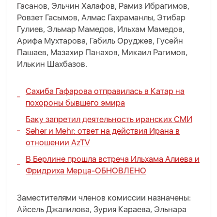
Гасанов, Эльчин Халафов, Рамиз Ибрагимов,
Ровзет Гасымов, Алмас Гахраманлы, Этибар
Гулиев, Эльмар Мамедов, Ильхам Мамедов,
Арифа Мухтарова, Габиль Оруджев, Гусейн
Пашаев, Мазахир Панахов, Микаил Рагимов,
Илькин Шахбазов.
Сахиба Гафарова отправилась в Катар на
похороны бывшего эмира
Баку запретил деятельность иранских СМИ
Səhər и Mehr:
ответ на действия Ирана в
отношении AzTV
В Берлине прошла встреча Ильхама Алиева и
Фридриха Мерца-
ОБНОВЛЕНО
Заместителями членов комиссии назначены:
Айсель Джалилова, Зурия Караева, Эльнара