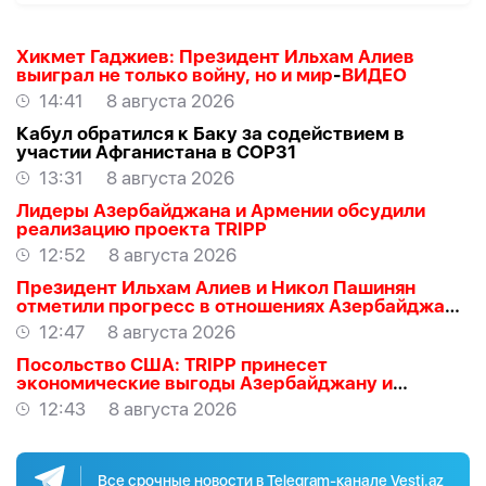
Хикмет Гаджиев: Президент Ильхам Алиев
выиграл не только войну, но и мир
-
ВИДЕО
14:41
8 августа 2026
Кабул обратился к Баку за содействием в
участии Афганистана в COP31
13:31
8 августа 2026
Лидеры Азербайджана и Армении обсудили
реализацию проекта TRIPP
12:52
8 августа 2026
Президент Ильхам Алиев и Никол Пашинян
отметили прогресс в отношениях Азербайджана
и Армении
12:47
8 августа 2026
Посольство США: TRIPP принесет
экономические выгоды Азербайджану и
региону
12:43
8 августа 2026
Все срочные новости в Telegram-канале Vesti.az