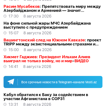
Расим Мусабеков
: Препятствовать миру между
Азербайджаном и Арменией — значит
создавать проблемы самим себе -
ЭКСПЕРТ
17:30
8 августа 2026
На фоне сильной жары МЧС Азербайджана
выступило с предупреждением
15:07
8 августа 2026
Вашингтонский след на Южном Кавказе
: проект
TRIPР между экзистенциальными страхами и
прагматичными интересами -
АЗЕР
15:00
8 августа 2026
АЛЛАХВЕРАНОВ
Хикмет Гаджиев: Президент Ильхам Алиев
выиграл не только войну, но и мир
-
ВИДЕО
14:41
8 августа 2026
Все срочные новости в Telegram-канале Vesti.az
Кабул обратился к Баку за содействием в
участии Афганистана в COP31
13:31
8 августа 2026