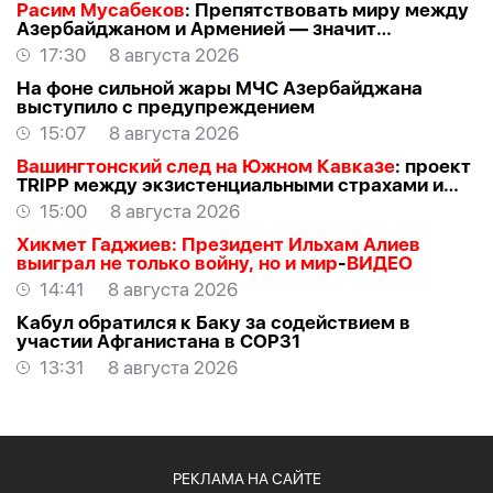
Расим Мусабеков
: Препятствовать миру между
Азербайджаном и Арменией — значит
создавать проблемы самим себе -
ЭКСПЕРТ
17:30
8 августа 2026
На фоне сильной жары МЧС Азербайджана
выступило с предупреждением
15:07
8 августа 2026
Вашингтонский след на Южном Кавказе
: проект
TRIPР между экзистенциальными страхами и
прагматичными интересами -
АЗЕР
15:00
8 августа 2026
АЛЛАХВЕРАНОВ
Хикмет Гаджиев: Президент Ильхам Алиев
выиграл не только войну, но и мир
-
ВИДЕО
14:41
8 августа 2026
Кабул обратился к Баку за содействием в
участии Афганистана в COP31
13:31
8 августа 2026
РЕКЛАМА НА САЙТЕ