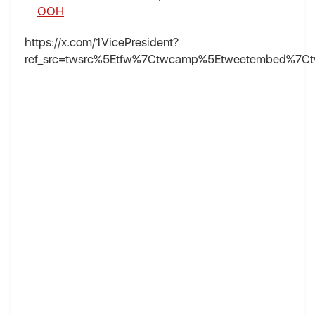
ООН
https://x.com/1VicePresident?
ref_src=twsrc%5Etfw%7Ctwcamp%5Etweetembed%7Ct