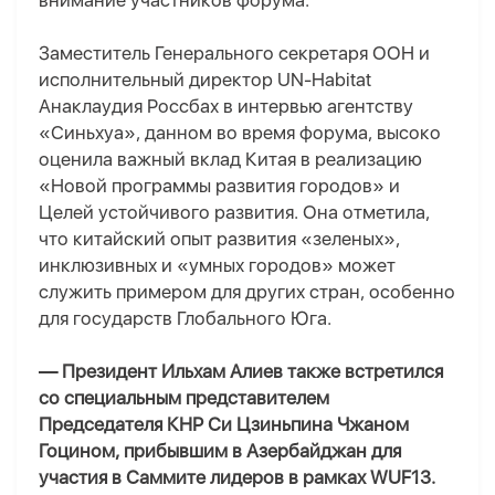
внимание участников форума.
Заместитель Генерального секретаря ООН и
исполнительный директор UN-Habitat
Ана
к
лаудия Россбах в интервью агентству
«Синьхуа», данном во время форума, высоко
оценила важный вклад Китая в реализацию
«Новой программы развития городов» и
Целей устойчивого развития. Она отметила,
что китайский опыт развития «зеленых»,
инклюзивных и «умных городов» может
служить примером для других стран, особенно
для государств Глобального Юга.
— Президент Ильхам Алиев также встретился
со специальным представителем
Председателя КНР Си Цзиньпина Чжан
ом
Гоцин
о
м, прибывшим в Азербайджан для
участия в Саммите лидеров в рамках WUF13.