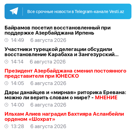
Все срочные новости в Telegram-канале Vesti.az
Байрамов посетил восстановленный при
поддержке Азербайджана Ирпень
14:49
6 августа 2026
Участники турецкой делегации обсудили
восстановление Карабаха и Зангезурский
коридор
14:14
6 августа 2026
Президент Азербайджана сменил постоянного
представителя при ЮНЕСКО
14:05
6 августа 2026
Дары данайцев и «мирная» риторика Еревана:
можно ли верить словам о мире? -
МНЕНИЕ
14:00
6 августа 2026
Ильхам Алиев наградил Бахтияра Асланбейли
орденом «Шохрат»
13:28
6 августа 2026