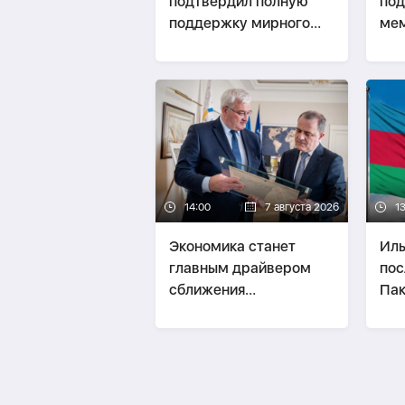
подтвердил полную
под
поддержку мирного
ме
урегулирования
зал
конфликта в Грузии
стр
пар
Аз
14:00
7 августа 2026
1
Экономика станет
Иль
главным драйвером
пос
сближения
Пак
Азербайджана и
Украины -
Эксперт о
визите Байрамова в
Киев