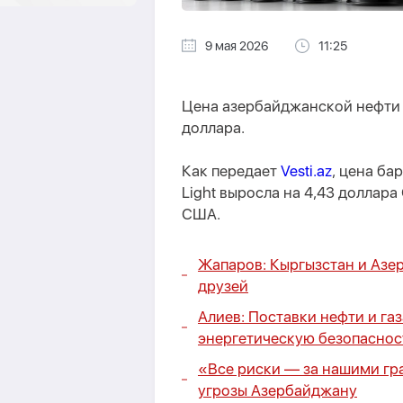
9 мая 2026
11:25
Цена азербайджанской нефти 
доллара.
Как передает
Vesti.az
, цена ба
Light выросла на 4,43 доллара
США.
Жапаров: Кыргызстан и Азе
друзей
Алиев: Поставки нефти и га
энергетическую безопаснос
«Все риски — за нашими гр
угрозы Азербайджану