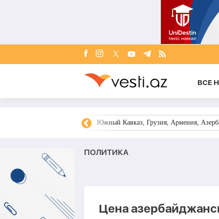
ВСЕ 
овости Азербайджана
Южный Кавказ, Грузия, Армения, Азерба
ПОЛИТИКА
Цена азербайджанск