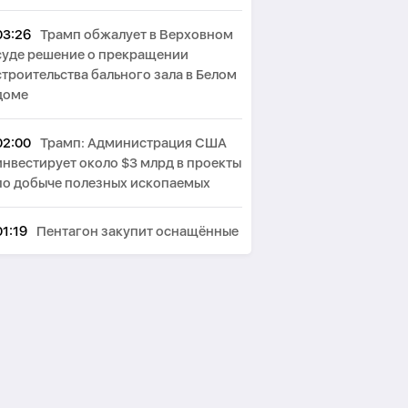
03:26
Трамп обжалует в Верховном
суде решение о прекращении
строительства бального зала в Белом
доме
02:00
Трамп: Администрация США
инвестирует около $3 млрд в проекты
по добыче полезных ископаемых
01:19
Пентагон закупит оснащённые
лазерами системы борьбы с дронами
на $400 млн
00:44
Пезешкиан: Мы решили
многие проблемы в отношениях с
соседями