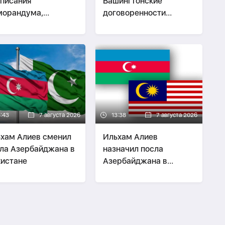
писания
Вашингтонские
морандума,
договоренности
ожившего основу
изменили мирную
атегического
повестку Южного
тнерства
Кавказа -
ВЗГЛЯД
ербайджана и США
3:43
7 августа 2026
13:38
7 августа 2026
хам Алиев сменил
Ильхам Алиев
ла Азербайджана в
назначил посла
истане
Азербайджана в
Малайзии