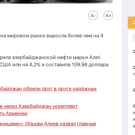
на мировом рынке выросла более чем на 4
рреля азербайджанской нефти марки Azeri
 США или на 4,2% и составила 109,98 доллара
рбайджан обрели друг в друге надёжных
за через Азербайджан укрепляют
ть Армении
аницами»: Ильхам Алиев назвал главные