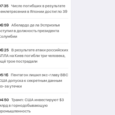
07:35
Число погибших в результате
землетрясения в Японии достигло 39
06:59
Абелардо де ла Эсприэлья
вступил в должность президента
Колумбии
06:25
В результате атаки российских
БПЛА на Киев погибли три человека,
ещё трое пострадали
05:16
Пентагон лишил экс-главу ВВС
США допуска к секретным данным
из-за утечки
04:50
Трамп: США инвестируют $3
млрд в горнодобывающую
промышленность