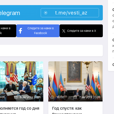
elegram
t.me/vesti_az
 нами в
Следите за нами в
Следите за нами в X
ok
Facebook
0:05
8 августа 2026
16:00
7 августа 2026
олняется год со дня
Год спустя: как