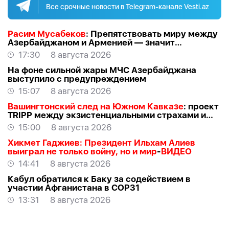
Все срочные новости в Telegram-канале Vesti.az
Расим Мусабеков
: Препятствовать миру между
Азербайджаном и Арменией — значит
создавать проблемы самим себе -
ЭКСПЕРТ
17:30
8 августа 2026
На фоне сильной жары МЧС Азербайджана
выступило с предупреждением
15:07
8 августа 2026
Вашингтонский след на Южном Кавказе
: проект
TRIPР между экзистенциальными страхами и
прагматичными интересами -
АЗЕР
15:00
8 августа 2026
АЛЛАХВЕРАНОВ
Хикмет Гаджиев: Президент Ильхам Алиев
выиграл не только войну, но и мир
-
ВИДЕО
14:41
8 августа 2026
Кабул обратился к Баку за содействием в
участии Афганистана в COP31
13:31
8 августа 2026