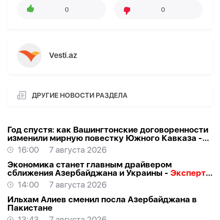
0
0
Vesti.az
ДРУГИЕ НОВОСТИ РАЗДЕЛА
Год спустя: как Вашингтонские договоренности
изменили мирную повестку Южного Кавказа -
ВЗГЛЯД
16:00
7 августа 2026
Экономика станет главным драйвером
сближения Азербайджана и Украины -
Эксперт о
визите Байрамова в Киев
14:00
7 августа 2026
Ильхам Алиев сменил посла Азербайджана в
Пакистане
13:43
7 августа 2026