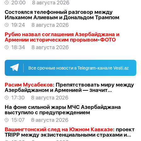
ВЗГЛЯД
20:00
8 августа 2026
Состоялся телефонный разговор между
Ильхамом Алиевым и Дональдом Трампом
19:24
8 августа 2026
Рубио назвал соглашения Азербайджана и
Армении историческим прорывом
-
ФОТО
18:34
8 августа 2026
Все срочные новости в Telegram-канале Vesti.az
Расим Мусабеков
: Препятствовать миру между
Азербайджаном и Арменией — значит
создавать проблемы самим себе -
ЭКСПЕРТ
17:30
8 августа 2026
На фоне сильной жары МЧС Азербайджана
выступило с предупреждением
15:07
8 августа 2026
Вашингтонский след на Южном Кавказе
: проект
TRIPР между экзистенциальными страхами и
прагматичными интересами -
АЗЕР