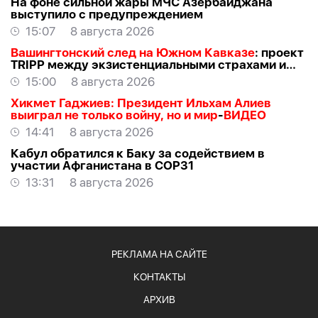
На фоне сильной жары МЧС Азербайджана
выступило с предупреждением
15:07
8 августа 2026
Вашингтонский след на Южном Кавказе
: проект
TRIPР между экзистенциальными страхами и
прагматичными интересами -
АЗЕР
15:00
8 августа 2026
АЛЛАХВЕРАНОВ
Хикмет Гаджиев: Президент Ильхам Алиев
выиграл не только войну, но и мир
-
ВИДЕО
14:41
8 августа 2026
Кабул обратился к Баку за содействием в
участии Афганистана в COP31
13:31
8 августа 2026
РЕКЛАМА НА САЙТЕ
КОНТАКТЫ
АРХИВ