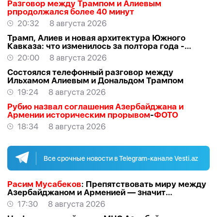
Разговор между Трампом и Алиевым
рпродолжался более 40 минут
20:32
8 августа 2026
Трамп, Алиев и новая архитектура Южного
Кавказа: что изменилось за полтора года -
ВЗГЛЯД
20:00
8 августа 2026
Состоялся телефонный разговор между
Ильхамом Алиевым и Дональдом Трампом
19:24
8 августа 2026
Рубио назвал соглашения Азербайджана и
Армении историческим прорывом
-
ФОТО
18:34
8 августа 2026
Все срочные новости в Telegram-канале Vesti.az
Расим Мусабеков
: Препятствовать миру между
Азербайджаном и Арменией — значит
создавать проблемы самим себе -
ЭКСПЕРТ
17:30
8 августа 2026