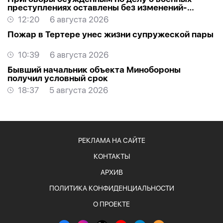
преступлениях оставлены без изменений-
ОБНОВЛЕНО
12:20
6 августа 2026
Пожар в Тертере унес жизни супружеской пары
10:39
6 августа 2026
Бывший начальник объекта Минобороны
получил условный срок
18:37
5 августа 2026
РЕКЛАМА НА САЙТЕ
КОНТАКТЫ
АРХИВ
ПОЛИТИКА КОНФИДЕНЦИАЛЬНОСТИ
О ПРОЕКТЕ