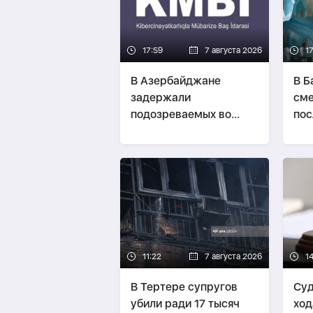
17:59
7 августа 2026
1
В Азербайджане
В Б
задержали
сме
подозреваемых во
пос
взломе более 2300
опе
зарубежных сайтов-
ВИДЕО
11:22
7 августа 2026
1
В Тертере супругов
Суд
убили ради 17 тысяч
ход