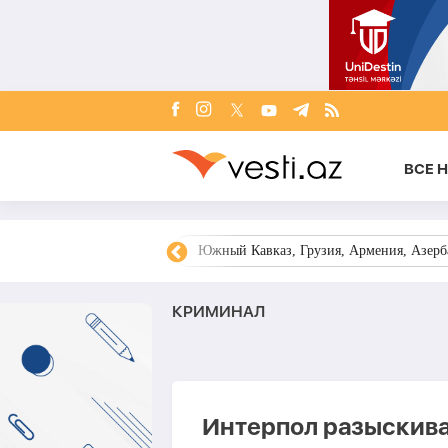
ВСЕ 
овости Азербайджана
Южный Кавказ, Грузия, Армения, Азерба
КРИМИНАЛ
Интерпол разыскива