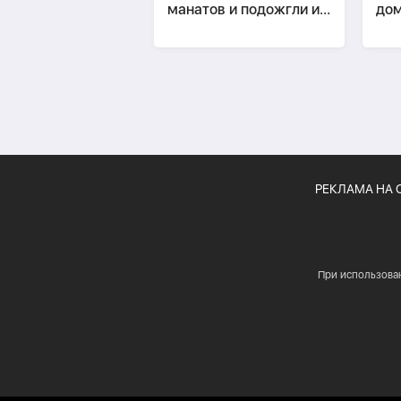
манатов и подожгли их
до
дом
Руф
РЕКЛАМА НА 
При использова