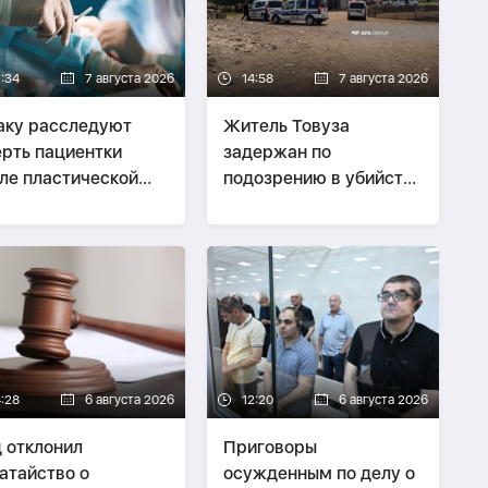
7:34
7 августа 2026
14:58
7 августа 2026
аку расследуют
Житель Товуза
рть пациентки
задержан по
ле пластической
подозрению в убийстве
рации
собственной тети-
ФОТО
4:28
6 августа 2026
12:20
6 августа 2026
 отклонил
Приговоры
атайство о
осужденным по делу о