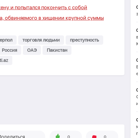
ену и попытался покончить с собой
са, обвиняемого в хищении крупной суммы
ерпол
торговля людьми
преступность
Россия
ОАЭ
Пакистан
ti.az
Поделиться
0
0