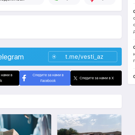
elegram
t.me/vesti_az
 нами в
Следите за нами в
Следите за нами в X
ok
Facebook