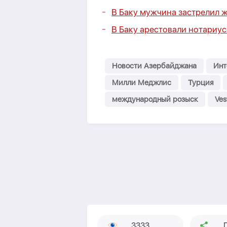
В Баку мужчина застрелил ж
В Баку арестовали нотариу
Новости Азербайджана
Инт
Милли Меджлис
Турция
международный розыск
Ves
3333