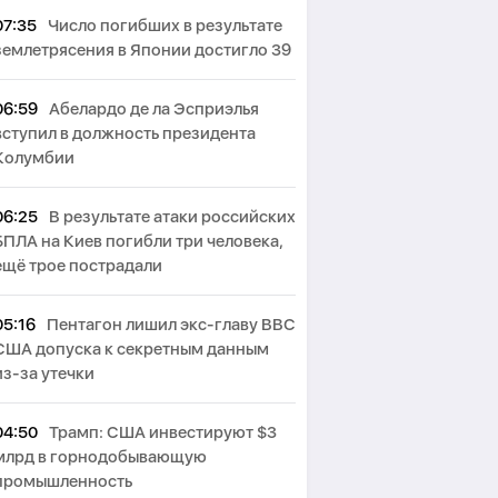
07:35
Число погибших в результате
землетрясения в Японии достигло 39
06:59
Абелардо де ла Эсприэлья
вступил в должность президента
Колумбии
06:25
В результате атаки российских
БПЛА на Киев погибли три человека,
ещё трое пострадали
05:16
Пентагон лишил экс-главу ВВС
США допуска к секретным данным
из-за утечки
04:50
Трамп: США инвестируют $3
млрд в горнодобывающую
промышленность