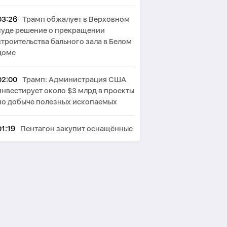
03:26
Трамп обжалует в Верховном
суде решение о прекращении
строительства бального зала в Белом
доме
02:00
Трамп: Администрация США
инвестирует около $3 млрд в проекты
по добыче полезных ископаемых
01:19
Пентагон закупит оснащённые
лазерами системы борьбы с дронами
на $400 млн
00:44
Пезешкиан: Мы решили
многие проблемы в отношениях с
соседями