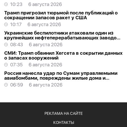
10:23
6 августа 2026
Трамп пригрозил тюрьмой после публикаций о
сокращении запасов ракет у США
10:17
6 августа 2026
Украинские беспилотники атаковали один из
крупнейших нефтеперерабатывающих заводов
России в Ярославской области
08:43
6 августа 2026
СМИ: Трамп обвинил Хегсета в сокрытии данных
о запасах вооружений
07:35
6 августа 2026
Россия нанесла удар по Сумам управляемыми
авиабомбами, повреждены жилые дома и
торговый центр
06:59
6 августа 2026
РЕКЛАМА НА САЙТЕ
КОНТАКТЫ