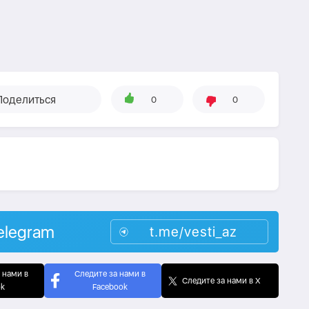
Поделиться
0
0
elegram
t.me/vesti_az
 нами в
Следите за нами в
Следите за нами в X
ok
Facebook