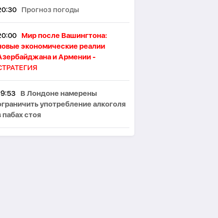
20:30
Прогноз погоды
20:00
Мир после Вашингтона:
новые экономические реалии
Азербайджана и Армении -
СТРАТЕГИЯ
19:53
В Лондоне намерены
ограничить употребление алкоголя
в пабах стоя
19:46
Японские ученые назвали
ключевой фактор восприятия
женской привлекательности
19:32
Исследователи раскрыли
устройство «небесных рек»,
питающих планету дождями