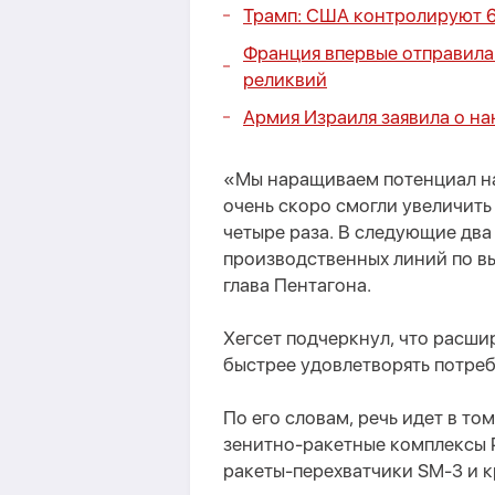
Трамп: США контролируют 6
Франция впервые отправила 
реликвий
Армия Израиля заявила о на
«Мы наращиваем потенциал н
очень скоро смогли увеличить
четыре раза. В следующие два
производственных линий по в
глава Пентагона.
Хегсет подчеркнул, что расши
быстрее удовлетворять потреб
По его словам, речь идет в то
зенитно-ракетные комплексы P
ракеты-перехватчики SM-3 и 