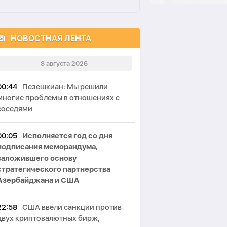
НОВОСТНАЯ ЛЕНТА
8 августа 2026
00:44
Пезешкиан: Мы решили
многие проблемы в отношениях с
соседями
00:05
Исполняется год со дня
подписания меморандума,
заложившего основу
стратегического партнерства
Азербайджана и США
22:58
США ввели санкции против
двух криптовалютных бирж,