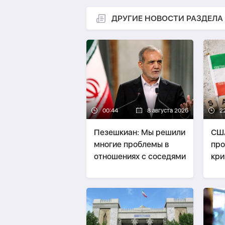
ДРУГИЕ НОВОСТИ РАЗДЕЛА
00:44
8 августа 2026
2
Пезешкиан: Мы решили
США
многие проблемы в
про
отношениях с соседями
кри
пре
ока
фи
Ир