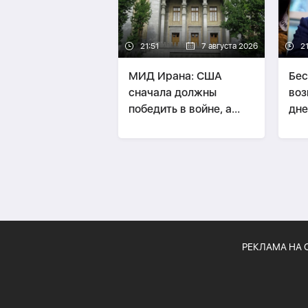
21:51
7 августа 2026
21
МИД Ирана: США
Бес
сначала должны
воз
победить в войне, а
дне
потом говорить о
Ир
«трофеях» Ирана
РЕКЛАМА НА 