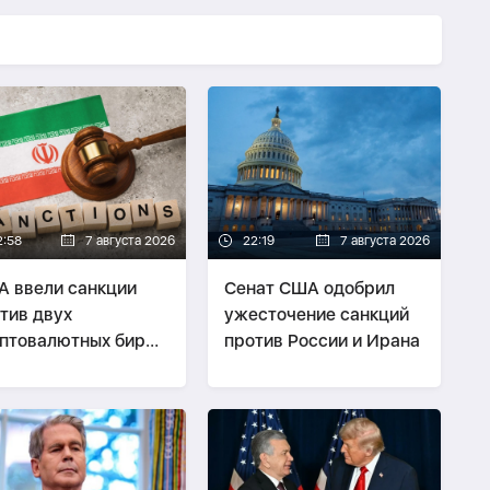
2:58
7 августа 2026
22:19
7 августа 2026
 ввели санкции
Сенат США одобрил
тив двух
ужесточение санкций
птовалютных бирж,
против России и Ирана
дположительно
зывавших
нансовую помощь
ану