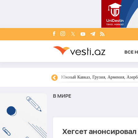
ВСЕ 
овости Азербайджана
Южный Кавказ, Грузия, Армения, Азерба
В МИРЕ
Хегсет анонсирова