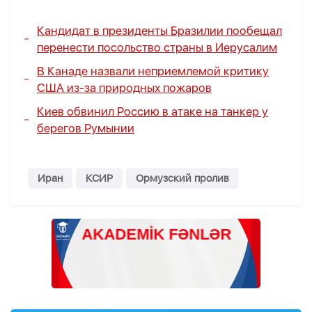
Кандидат в президенты Бразилии пообещал
перенести посольство страны в Иерусалим
В Канаде назвали неприемлемой критику
США из-за природных пожаров
Киев обвинил Россию в атаке на танкер у
берегов Румынии
Иран
КСИР
Ормузский пролив