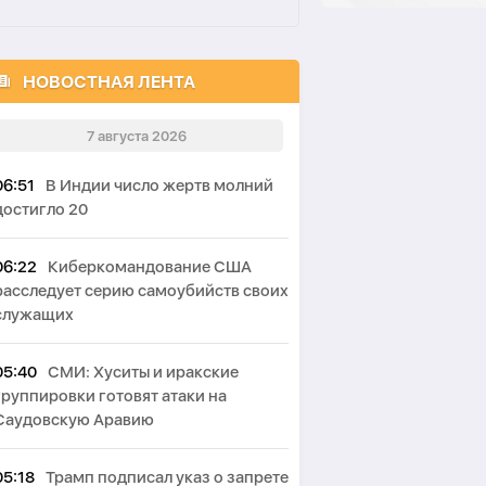
НОВОСТНАЯ ЛЕНТА
7 августа 2026
06:51
В Индии число жертв молний
достигло 20
06:22
Киберкомандование США
расследует серию самоубийств своих
служащих
05:40
СМИ: Хуситы и иракские
группировки готовят атаки на
Саудовскую Аравию
05:18
Трамп подписал указ о запрете