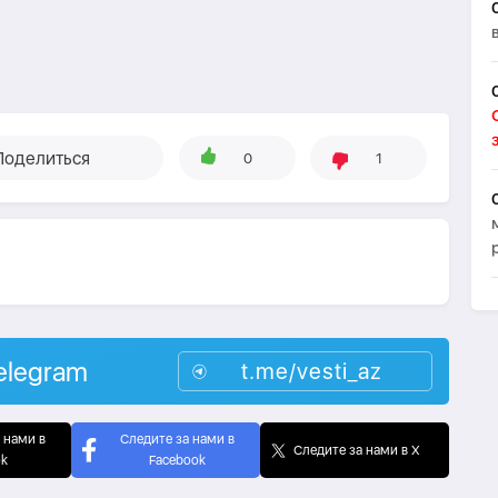
Поделиться
0
1
elegram
t.me/vesti_az
 нами в
Следите за нами в
Следите за нами в X
ok
Facebook