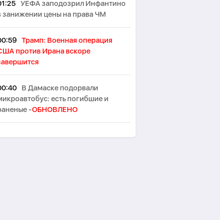
01:25
УЕФА заподозрил Инфантино
в занижении цены на права ЧМ
00:59
Трамп: Военная операция
США против Ирана вскоре
завершится
00:40
В Дамаске подорвали
микроавтобус: есть погибшие и
раненые -
ОБНОВЛЕНО
00:29
Два взрыва произошли на
иранском острове Кешм
00:10
В Германии при столкновении
двух трамваев пострадали до 30
человек