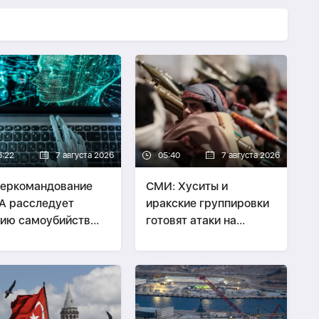
6:22
7 августа 2026
05:40
7 августа 2026
еркомандование
СМИ: Хуситы и
А расследует
иракские группировки
ию самоубийств
готовят атаки на
их служащих
Саудовскую Аравию