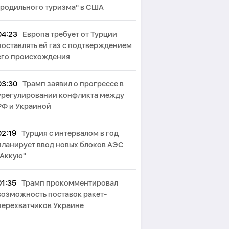
"родильного туризма" в США
04:23
Европа требует от Турции
поставлять ей газ с подтверждением
его происхождения
03:30
Трамп заявил о прогрессе в
урегулировании конфликта между
РФ и Украиной
02:19
Турция с интервалом в год
планирует ввод новых блоков АЭС
"Аккую"
01:35
Трамп прокомментировал
возможность поставок ракет-
перехватчиков Украине