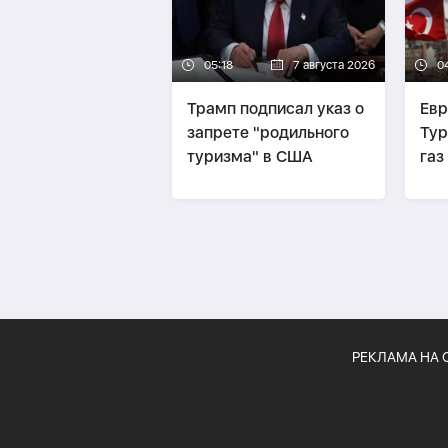
05:18
7 августа 2026
0
Трамп подписал указ о
Евр
запрете "родильного
Тур
туризма" в США
газ
его
РЕКЛАМА НА 