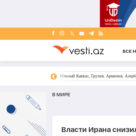
ВСЕ 
овости Азербайджана
Южный Кавказ, Грузия, Армения, Азерба
В МИРЕ
Власти Ирана снизи