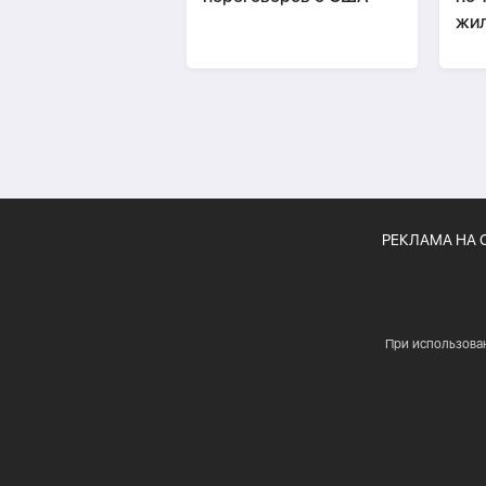
жил
Хар
пог
РЕКЛАМА НА 
При использова