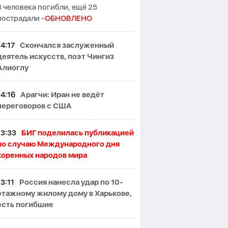
3 человека погибли, ещё 25
пострадали -
ОБНОВЛЕНО
14:17
Скончался заслуженный
деятель искусств, поэт Чингиз
Алиоглу
14:16
Арагчи: Иран не ведёт
переговоров с США
13:33
БИГ поделилась публикацией
по случаю Международного дня
коренных народов мира
13:11
Россия нанесла удар по 10-
этажному жилому дому в Харькове,
есть погибшие