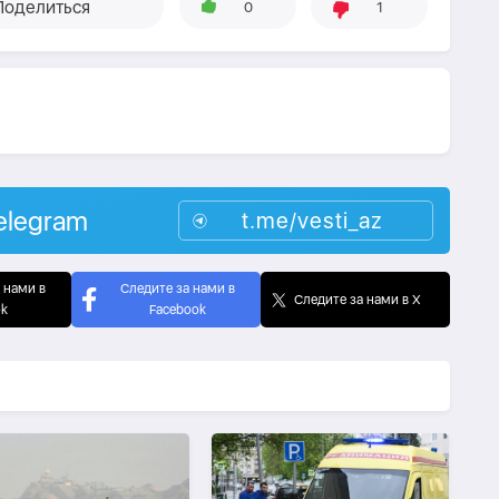
Поделиться
0
1
elegram
t.me/vesti_az
 нами в
Следите за нами в
Следите за нами в X
ok
Facebook