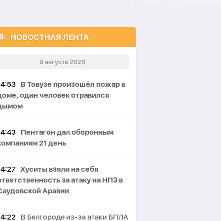
НОВОСТНАЯ ЛЕНТА
9 августа 2026
14:53
В Товузе произошёл пожар в
доме, один человек отравился
дымом
14:43
Пентагон дал оборонным
компаниям 21 день
14:27
Хуситы взяли на себя
ответственность за атаку на НПЗ в
Саудовской Аравии
14:22
В Белгороде из-за атаки БПЛА