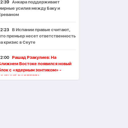
12:39
Анкара поддерживает
мирные усилия между Баку и
Ереваном
12:23
В Испании правые считают,
что премьер несет ответственность
за кризис в Сеуте
12:00
Рашад Рзакулиев: На
Ближнем Востоке появился новый
блок с «ядерным зонтиком» -
МНЕНИЕ ЭКСПЕРТА
11:47
Президент Ильхам Алиев
поздравил сингапурского коллегу
11:46
В Тегеране произошёл пожар,
один человек погиб, пятеро
пострадали