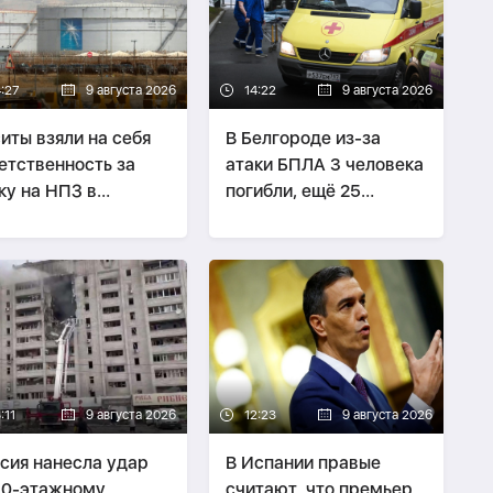
4:27
9 августа 2026
14:22
9 августа 2026
иты взяли на себя
В Белгороде из-за
етственность за
атаки БПЛА 3 человека
ку на НПЗ в
погибли, ещё 25
довской Аравии
пострадали
-
ОБНОВЛЕНО
:11
9 августа 2026
12:23
9 августа 2026
сия нанесла удар
В Испании правые
10-этажному
считают, что премьер