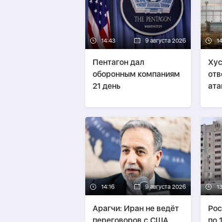
14:43
9 августа 2026
1
Пентагон дал
Хус
оборонным компаниям
отв
21 день
ата
Сау
14:16
9 августа 2026
13
Арагчи: Иран не ведёт
Рос
переговоров с США
по 