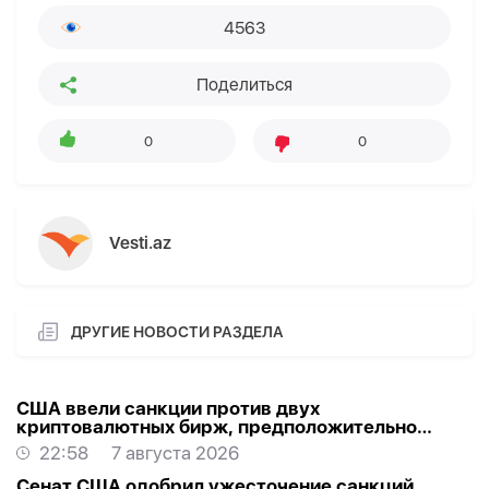
4563
Поделиться
0
0
Vesti.az
ДРУГИЕ НОВОСТИ РАЗДЕЛА
США ввели санкции против двух
криптовалютных бирж, предположительно
оказывавших финансовую помощь Ирану
22:58
7 августа 2026
Сенат США одобрил ужесточение санкций