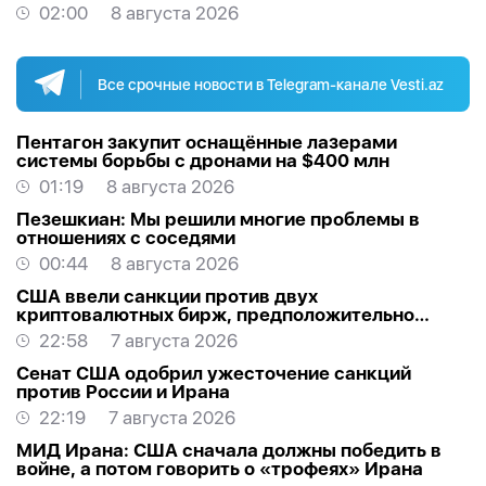
ископаемых
02:00
8 августа 2026
Все срочные новости в Telegram-канале Vesti.az
Пентагон закупит оснащённые лазерами
системы борьбы с дронами на $400 млн
01:19
8 августа 2026
Пезешкиан: Мы решили многие проблемы в
отношениях с соседями
00:44
8 августа 2026
США ввели санкции против двух
криптовалютных бирж, предположительно
оказывавших финансовую помощь Ирану
22:58
7 августа 2026
Сенат США одобрил ужесточение санкций
против России и Ирана
22:19
7 августа 2026
МИД Ирана: США сначала должны победить в
войне, а потом говорить о «трофеях» Ирана