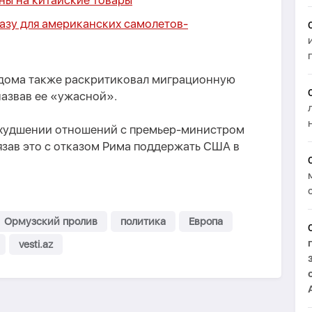
ны на китайские товары
азу для американских самолетов-
о дома также раскритиковал миграционную
назвав ее «ужасной».
 ухудшении отношений с премьер-министром
зав это с отказом Рима поддержать США в
Ормузский пролив
политика
Европа
vesti.az