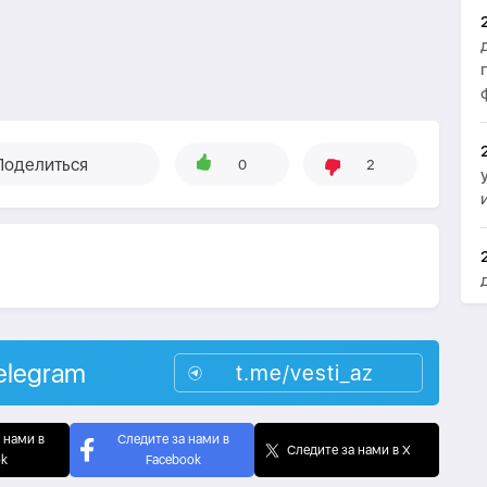
Поделиться
0
2
elegram
t.me/vesti_az
 нами в
Следите за нами в
Следите за нами в X
ok
Facebook