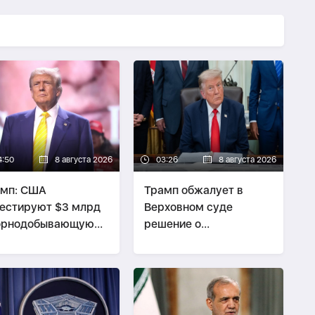
4:50
8 августа 2026
03:26
8 августа 2026
амп: США
Трамп обжалует в
естируют $3 млрд
Верховном суде
горнодобывающую
решение о
омышленность
прекращении
строительства
бального зала в Белом
доме