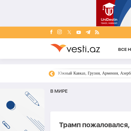
ВСЕ 
овости Азербайджана
Южный Кавказ, Грузия, Армения, Азерба
В МИРЕ
Трамп пожаловался,