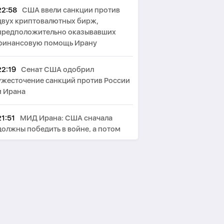
22:58
США ввели санкции против
двух криптовалютных бирж,
предположительно оказывавших
финансовую помощь Ирану
22:19
Сенат США одобрил
ужесточение санкций против России
и Ирана
21:51
МИД Ирана: США сначала
должны победить в войне, а потом
говорить о «трофеях» Ирана
21:12
Бессент не исключил
возможность 60-дневного
перемирия с Ираном
20:50
Мирзиёев и Трамп обсудили