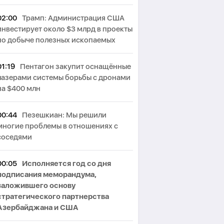
02:00
Трамп: Администрация США
инвестирует около $3 млрд в проекты
по добыче полезных ископаемых
01:19
Пентагон закупит оснащённые
лазерами системы борьбы с дронами
на $400 млн
00:44
Пезешкиан: Мы решили
многие проблемы в отношениях с
соседями
00:05
Исполняется год со дня
подписания меморандума,
заложившего основу
стратегического партнерства
Азербайджана и США