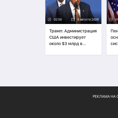
02:00
8 августа 2026
01
Трамп: Администрация
Пен
США инвестирует
осн
около $3 млрд в
сис
проекты по добыче
дро
полезных ископаемых
РЕКЛАМА НА 