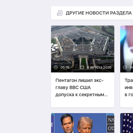
ДРУГИЕ НОВОСТИ РАЗДЕЛА
05:16
8 августа 2026
0
Пентагон лишил экс-
Тр
главу ВВС США
инв
допуска к секретным
в 
данным из-за утечки
пр