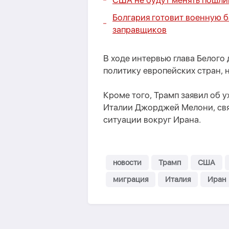
США не будут менять пошли
Болгария готовит военную б
заправщиков
В ходе интервью глава Белог
политику европейских стран, 
Кроме того, Трамп заявил об
Италии Джорджей Мелони, свя
ситуации вокруг Ирана.
новости
Трамп
США
миграция
Италия
Иран