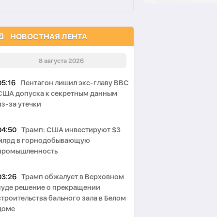
НОВОСТНАЯ ЛЕНТА
8 августа 2026
05:16
Пентагон лишил экс-главу ВВС
США допуска к секретным данным
из-за утечки
04:50
Трамп: США инвестируют $3
млрд в горнодобывающую
промышленность
03:26
Трамп обжалует в Верховном
суде решение о прекращении
строительства бального зала в Белом
доме