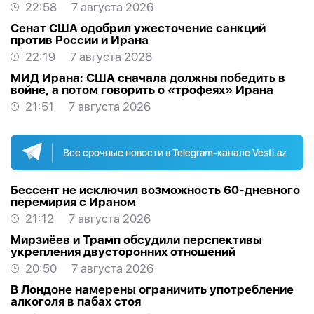
оказывавших финансовую помощь Ирану
22:58
7 августа 2026
Сенат США одобрил ужесточение санкций
против России и Ирана
22:19
7 августа 2026
МИД Ирана: США сначала должны победить в
войне, а потом говорить о «трофеях» Ирана
21:51
7 августа 2026
Все срочные новости в Telegram-канале Vesti.az
Бессент не исключил возможность 60-дневного
перемирия с Ираном
21:12
7 августа 2026
Мирзиёев и Трамп обсудили перспективы
укрепления двусторонних отношений
20:50
7 августа 2026
В Лондоне намерены ограничить употребление
алкоголя в пабах стоя