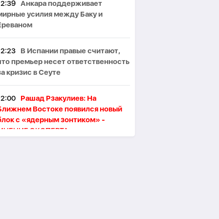
12:39
Анкара поддерживает
мирные усилия между Баку и
Ереваном
12:23
В Испании правые считают,
что премьер несет ответственность
за кризис в Сеуте
12:00
Рашад Рзакулиев: На
Ближнем Востоке появился новый
блок с «ядерным зонтиком» -
МНЕНИЕ ЭКСПЕРТА
11:47
Президент Ильхам Алиев
поздравил сингапурского коллегу
11:46
В Тегеране произошёл пожар,
один человек погиб, пятеро
пострадали