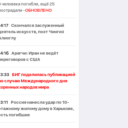
3 человека погибли, ещё 25
пострадали -
ОБНОВЛЕНО
14:17
Скончался заслуженный
деятель искусств, поэт Чингиз
Алиоглу
14:16
Арагчи: Иран не ведёт
переговоров с США
13:33
БИГ поделилась публикацией
по случаю Международного дня
коренных народов мира
13:11
Россия нанесла удар по 10-
этажному жилому дому в Харькове,
есть погибшие