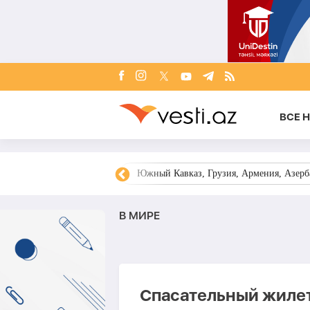
ВСЕ 
овости Азербайджана
Южный Кавказ, Грузия, Армения, Азерба
В МИРЕ
Спасательный жилет