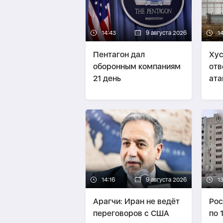
14:43
9 августа 2026
1
Пентагон дал
Хус
оборонным компаниям
отв
21 день
ата
Сау
14:16
9 августа 2026
13
Арагчи: Иран не ведёт
Рос
переговоров с США
по 