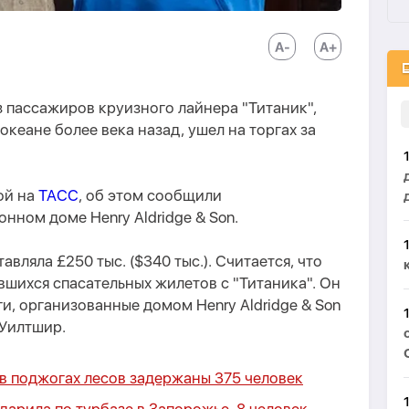
 пассажиров круизного лайнера "Титаник",
кеане более века назад, ушел на торгах за
ой на
ТАСС
, об этом сообщили
онном доме Henry Aldridge & Son.
авляла £250 тыс. ($340 тыс.). Считается, что
вшихся спасательных жилетов с "Титаника". Он
и, организованные домом Henry Aldridge & Son
 Уилтшир.
в поджогах лесов задержаны 375 человек