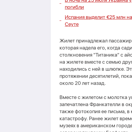
В ночь на 25 июля Украина у
погибли
Испания выделит €25 млн н
Сеуте
Жилет принадлежал пассажирк
которая надела его, когда са
столкновения "Титаника" с ай
на жилете вместе с семью др
находились с ней в шлюпке. Э
протяжении десятилетий, пок
около 20 лет назад.
Вместе с жилетом с молотка у
запечатлена Франкателли в о
также фотокопия ее письма, в
катастрофу. Ранее жилет врем
музеях в американском город