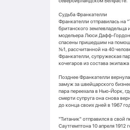
североирландском Белфасте.
Судьба Франкателли
Франкателли отправилась на "
британского землевладельца 
модельера Люси Дафф-Гордон.
спасены пришедшим на помощь
№1, рассчитанной на 40 челов
Франкателли, супружеская па
кочегаров из состава экипажа 
Позднее Франкателли вернула
замуж за швейцарского бизне
пара переехала в Нью-Йорк, гд
смерти супруга она снова вер
до конца своих дней в 1967 год
"Титаник" отправился в свой 
Саутгемптона 10 апреля 1912 г