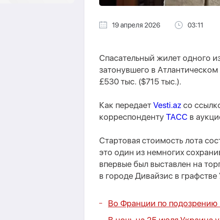
19 апреля 2026
03:11
Спасательный жилет одного из
затонувшего в Атлантическом о
£530 тыс. ($715 тыс.).
Как передает
Vesti.az
со ссылк
корреспонденту
ТАСС
в аукци
Стартовая стоимость лота сост
это один из немногих сохрани
впервые был выставлен на торг
в городе Дивайзис в графстве
Во Франции по подозрению 