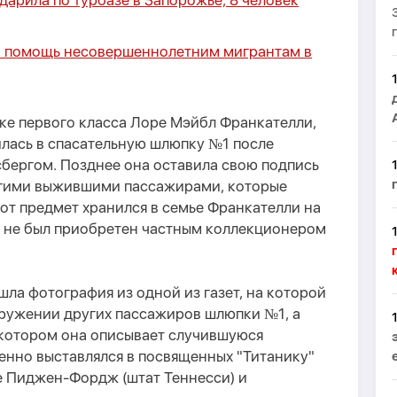
дарила по турбазе в Запорожье, 8 человек
а помощь несовершеннолетним мигрантам в
е первого класса Лоре Мэйбл Франкателли,
дилась в спасательную шлюпку №1 после
сбергом. Позднее она оставила свою подпись
угими выжившими пассажирами, которые
тот предмет хранился в семье Франкателли на
а не был приобретен частным коллекционером
шла фотография из одной из газет, на которой
кружении других пассажиров шлюпки №1, а
 котором она описывает случившуюся
енно выставлялся в посвященных "Титанику"
е Пиджен-Фордж (штат Теннесси) и