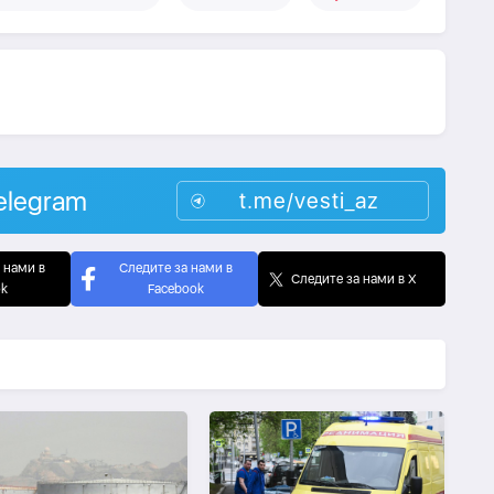
elegram
t.me/vesti_az
 нами в
Следите за нами в
Следите за нами в X
ok
Facebook