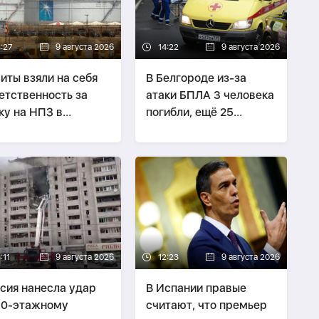
4:27
9 августа 2026
14:22
9 августа 2026
иты взяли на себя
В Белгороде из-за
етственность за
атаки БПЛА 3 человека
ку на НПЗ в
погибли, ещё 25
довской Аравии
пострадали
-
ОБНОВЛЕНО
:11
9 августа 2026
12:23
9 августа 2026
сия нанесла удар
В Испании правые
10-этажному
считают, что премьер