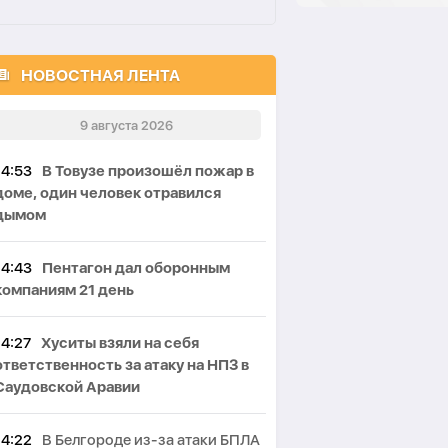
НОВОСТНАЯ ЛЕНТА
9 августа 2026
14:53
В Товузе произошёл пожар в
доме, один человек отравился
дымом
14:43
Пентагон дал оборонным
компаниям 21 день
14:27
Хуситы взяли на себя
ответственность за атаку на НПЗ в
Саудовской Аравии
14:22
В Белгороде из-за атаки БПЛА