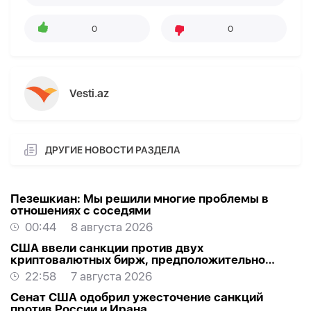
0
0
Vesti.az
ДРУГИЕ НОВОСТИ РАЗДЕЛА
Пезешкиан: Мы решили многие проблемы в
отношениях с соседями
00:44
8 августа 2026
США ввели санкции против двух
криптовалютных бирж, предположительно
оказывавших финансовую помощь Ирану
22:58
7 августа 2026
Сенат США одобрил ужесточение санкций
против России и Ирана