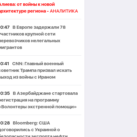
Алиева: от войны к новой
архитектуре региона -
АНАЛИТИКА
10:47
В Европе задержали 78
участников крупной сети
перевозчиков нелегальных
мигрантов
10:41
CNN: Главный военный
советник Трампа призвал искать
выход из войны с Ираном
10:35
В Азербайджане стартовала
регистрация на программу
«Волонтеры экстренной помощи»
10:28
Bloomberg: США
договорились с Украиной о
безопасности экспорта нефти