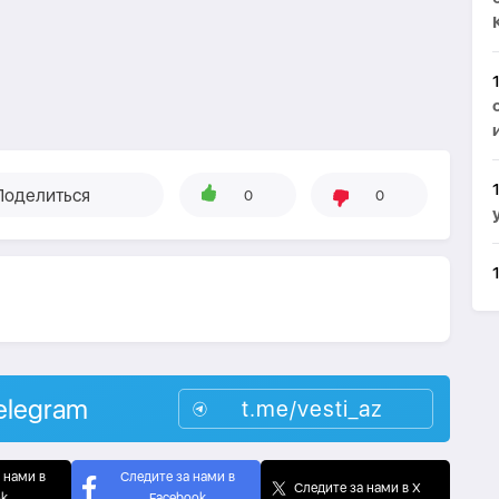
Поделиться
0
0
elegram
t.me/vesti_az
 нами в
Следите за нами в
Следите за нами в X
ok
Facebook