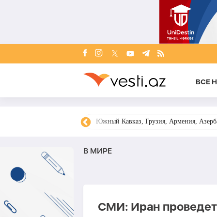
ВСЕ 
овости Азербайджана
Южный Кавказ, Грузия, Армения, Азерба
В МИРЕ
СМИ: Иран проведет