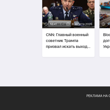
10:41
8 августа 2026
1
CNN: Главный военный
Blo
советник Трампа
дог
призвал искать выход
Укр
из войны с Ираном
без
неф
РЕКЛАМА НА 