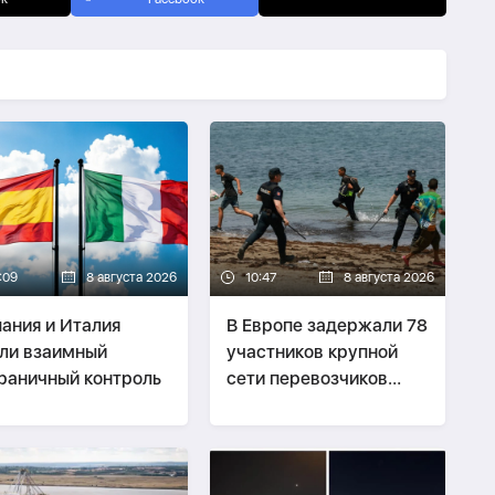
:09
8 августа 2026
10:47
8 августа 2026
ания и Италия
В Европе задержали 78
ли взаимный
участников крупной
раничный контроль
сети перевозчиков
нелегальных мигрантов