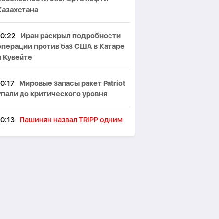
Казахстана
10:22
Иран раскрыл подробности
операции против баз США в Катаре
и Кувейте
10:17
Мировые запасы ракет Patriot
упали до критического уровня
10:13
Пашинян назвал TRIPP одним
из главных итогов встречи в
Вашингтоне
10:09
Цены на нефть выросли
более чем на 1%
10:04
Пашинян: cтраница
конфликта между Арменией и