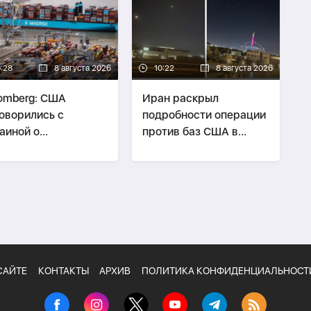
0:28
8 августа 2026
10:22
8 августа 2026
omberg: США
Иран раскрыл
оворились с
подробности операции
аиной о
против баз США в
опасности экспорта
Катаре и Кувейте
ти Казахстана
САЙТЕ
КОНТАКТЫ
АРХИВ
ПОЛИТИКА КОНФИДЕНЦИАЛЬНОСТ