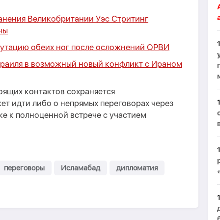
анения Великобритании Уэс Стритинг
ны
утацию обеих ног после осложнений ОРВИ
зраиля в возможный новый конфликт с Ираном
оящих контактов сохраняется
ет идти либо о непрямых переговорах через
ке к полноценной встрече с участием
переговоры
Исламабад
дипломатия